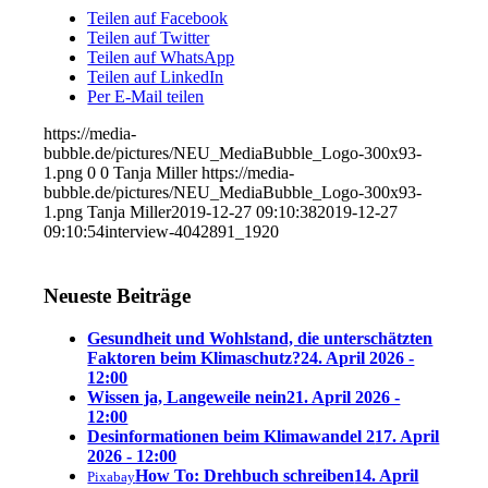
Teilen auf Facebook
Teilen auf Twitter
Teilen auf WhatsApp
Teilen auf LinkedIn
Per E-Mail teilen
https://media-
bubble.de/pictures/NEU_MediaBubble_Logo-300x93-
1.png
0
0
Tanja Miller
https://media-
bubble.de/pictures/NEU_MediaBubble_Logo-300x93-
1.png
Tanja Miller
2019-12-27 09:10:38
2019-12-27
09:10:54
interview-4042891_1920
Neueste Beiträge
Gesundheit und Wohlstand, die unterschätzten
Faktoren beim Klimaschutz?
24. April 2026 -
12:00
Wissen ja, Langeweile nein
21. April 2026 -
12:00
Desinformationen beim Klimawandel 2
17. April
2026 - 12:00
How To: Drehbuch schreiben
14. April
Pixabay