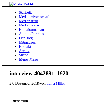
Startseite
Medienwissenschaft
Medienkritik
Medienpraxis
Klimajournalismus
Alumni-Portraits
Der Blog
Mitmachen
Kontakt
Archiv
Suche
Menü
Menü
interview-4042891_1920
27. Dezember 2019
/
von
Tanja Miller
Eintrag teilen