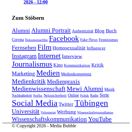
2026 - 12:00
Zum Stöbern
Alumni Portrait
Alumni
Blog
Buch
Authentizität
Facebook
Corona
Feminismus
Fake-News
Dokumentarfilm
Film
Fernsehen
Homosexualität
Influencer
Internet
Instagram
Interview
Journalismus
Kritik
Kino
Kommunikation
Medien
Marketing
Medienkompetenz
Medienkritik
Medienpraxis
Medienwissenschaft
Mewi Alumni
Musik
Serie
Online
Nachhaltigkeit
Netzsicherheit
Radio
Netflix
Politik
Tübingen
Social Media
Twitter
Universität
Werbung
Volontariat
Wissenschaftsjournalismus
YouTube
Wissenschaftskommunikation
© Copyright 2026 - Media Bubble