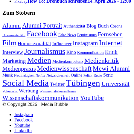
How To: Drehbuch schreiben
14. April 2026 - 12:00
Pixabay
Zum Stöbern
Alumni Portrait
Alumni
Blog
Buch
Authentizität
Corona
Facebook
Fernsehen
Feminismus
Fake-News
Dokumentarfilm
Internet
Film
Instagram
Homosexualität
Influencer
Journalismus
Interview
Kritik
Kino
Kommunikation
Medien
Medienkritik
Marketing
Medienkompetenz
Medienwissenschaft
Mewi Alumni
Medienpraxis
Serie
Online
Musik
Nachhaltigkeit
Netzsicherheit
Radio
Netflix
Politik
Tübingen
Social Media
Universität
Twitter
Werbung
Volontariat
Wissenschaftsjournalismus
YouTube
Wissenschaftskommunikation
© Copyright 2026 - Media Bubble
Instagram
Facebook
Youtube
LinkedIn