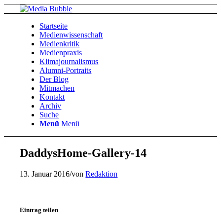
Startseite
Medienwissenschaft
Medienkritik
Medienpraxis
Klimajournalismus
Alumni-Portraits
Der Blog
Mitmachen
Kontakt
Archiv
Suche
Menü
Menü
DaddysHome-Gallery-14
13. Januar 2016
/
von
Redaktion
Eintrag teilen