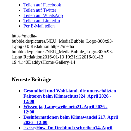
Teilen auf Facebook
Teilen auf Twitter
Teilen auf WhatsApp
Teilen auf LinkedIn
Per E-Mail teilen
https://media-
bubble.de/pictures/NEU_MediaBubble_Logo-300x93-
1.png
0
0
Redaktion
https://media-
bubble.de/pictures/NEU_MediaBubble_Logo-300x93-
1.png
Redaktion
2016-01-13 19:31:12
2016-01-13
19:41:40
DaddysHome-Gallery-14
Neueste Beiträge
Gesundheit und Wohlstand, die unterschätzten
Faktoren beim Klimaschutz?
24. April 2026 -
12:00
Wissen ja, Langeweile nein
21. April 2026 -
12:00
Desinformationen beim Klimawandel 2
17. April
2026 - 12:00
How To: Drehbuch schreiben
14. April
Pixabay