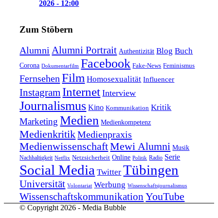
2026 - 12:00
Zum Stöbern
Alumni Portrait
Alumni
Blog
Buch
Authentizität
Facebook
Corona
Feminismus
Fake-News
Dokumentarfilm
Film
Fernsehen
Homosexualität
Influencer
Internet
Instagram
Interview
Journalismus
Kritik
Kino
Kommunikation
Medien
Marketing
Medienkompetenz
Medienkritik
Medienpraxis
Medienwissenschaft
Mewi Alumni
Musik
Serie
Online
Nachhaltigkeit
Netzsicherheit
Radio
Netflix
Politik
Tübingen
Social Media
Twitter
Universität
Werbung
Volontariat
Wissenschaftsjournalismus
YouTube
Wissenschaftskommunikation
© Copyright 2026 - Media Bubble