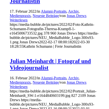
Journalistin
17. Februar 2022
/
in
Alumni-Portraits
,
Archiv
,
Medienpraxis
,
Neueste Beiträge
/
von
Jonas Drews
Weiterlesen
https://media-bubble.de/pictures/2022/02/Foto-Kathrin-
Schumann-Fotografin-Theresa-Krampfl-1-
e1645006733532.jpg
378
960
Jonas Drews
https://media-
bubble.de/pictures/NEU_MediaBubble_Logo-300x93-
1.png
Jonas Drews
2022-02-17 08:00:18
2022-03-30
18:28:55
Kathrin Schumann | Freie Journalistin
Julian Meinhardt | Fotograf und
Videojournalist
16. Februar 2022
/
in
Alumni-Portraits
,
Archiv
,
Medienpraxis
,
Neueste Beiträge
/
von
Jonas Drews
Weiterlesen
https://media-bubble.de/pictures/2022/02/Portrait_Julian-
Meinhardt_SW-1-e1644840603199.jpg
827
2109
Jonas
Drews
https://media-
bubble.de/pictures/NEU_MediaBubble_Logo-300x93-
1.png
Jonas Drews
2022-02-16 08:00:21
2022-03-01