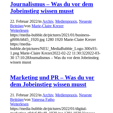
Journalismus – Was du vor dem
Jobeinstieg wissen musst
22. Februar 2022
/
in
Archiv
,
Medienpraxis
,
Neueste
Beiträge
/
von
Marie-Claire Krezer
Weiterlesen
https://media-bubble.de/pictures/2021/01/business-
gf69fcb845_1920.jpg
1280
1920
Marie-Claire Krezer
https://media-
bubble.de/pictures/NEU_MediaBubble_Logo-300x93-
1.png
Marie-Claire Krezer
2022-02-22 11:30:32
2022-03-
30 17:10:28
Journalismus – Was du vor dem Jobeinstieg
wissen musst
Marketing und PR – Was du vor
dem Jobeinstieg wissen musst
21. Februar 2022
/
in
Archiv
,
Medienpraxis
,
Neueste
Beiträge
/
von
Vanessa Fatho
Weiterlesen
https://media-bubble.de/pictures/2022/01/digital-