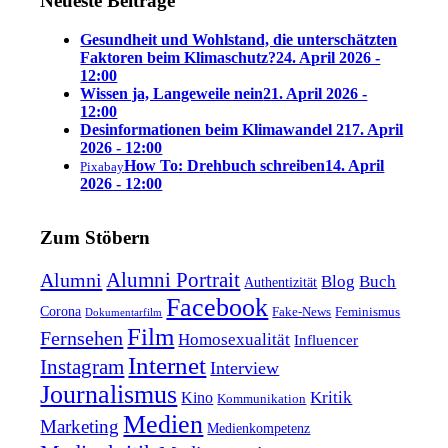
Neueste Beiträge
Gesundheit und Wohlstand, die unterschätzten
Faktoren beim Klimaschutz?
24. April 2026 -
12:00
Wissen ja, Langeweile nein
21. April 2026 -
12:00
Desinformationen beim Klimawandel 2
17. April
2026 - 12:00
How To: Drehbuch schreiben
14. April
Pixabay
2026 - 12:00
Zum Stöbern
Alumni Portrait
Alumni
Blog
Buch
Authentizität
Facebook
Corona
Feminismus
Fake-News
Dokumentarfilm
Film
Fernsehen
Homosexualität
Influencer
Internet
Instagram
Interview
Journalismus
Kritik
Kino
Kommunikation
Medien
Marketing
Medienkompetenz