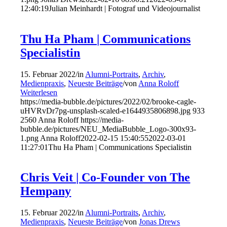
12:40:19
Julian Meinhardt | Fotograf und Videojournalist
Thu Ha Pham | Communications
Specialistin
15. Februar 2022
/
in
Alumni-Portraits
,
Archiv
,
Medienpraxis
,
Neueste Beiträge
/
von
Anna Roloff
Weiterlesen
https://media-bubble.de/pictures/2022/02/brooke-cagle-
uHVRvDr7pg-unsplash-scaled-e1644935806898.jpg
933
2560
Anna Roloff
https://media-
bubble.de/pictures/NEU_MediaBubble_Logo-300x93-
1.png
Anna Roloff
2022-02-15 15:40:55
2022-03-01
11:27:01
Thu Ha Pham | Communications Specialistin
Chris Veit | Co-Founder von The
Hempany
15. Februar 2022
/
in
Alumni-Portraits
,
Archiv
,
Medienpraxis
,
Neueste Beiträge
/
von
Jonas Drews