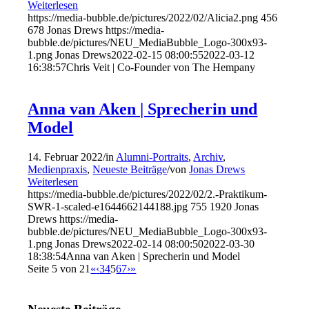
Weiterlesen
https://media-bubble.de/pictures/2022/02/Alicia2.png
456
678
Jonas Drews
https://media-
bubble.de/pictures/NEU_MediaBubble_Logo-300x93-
1.png
Jonas Drews
2022-02-15 08:00:55
2022-03-12
16:38:57
Chris Veit | Co-Founder von The Hempany
Anna van Aken | Sprecherin und
Model
14. Februar 2022
/
in
Alumni-Portraits
,
Archiv
,
Medienpraxis
,
Neueste Beiträge
/
von
Jonas Drews
Weiterlesen
https://media-bubble.de/pictures/2022/02/2.-Praktikum-
SWR-1-scaled-e1644662144188.jpg
755
1920
Jonas
Drews
https://media-
bubble.de/pictures/NEU_MediaBubble_Logo-300x93-
1.png
Jonas Drews
2022-02-14 08:00:50
2022-03-30
18:38:54
Anna van Aken | Sprecherin und Model
Seite 5 von 21
«
‹
3
4
5
6
7
›
»