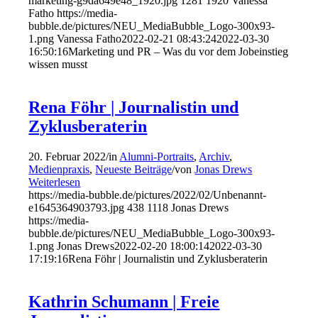
marketing-g9da649e48_1920.jpg
1281
1920
Vanessa
Fatho
https://media-
bubble.de/pictures/NEU_MediaBubble_Logo-300x93-
1.png
Vanessa Fatho
2022-02-21 08:43:24
2022-03-30
16:50:16
Marketing und PR – Was du vor dem Jobeinstieg
wissen musst
Rena Föhr | Journalistin und
Zyklusberaterin
20. Februar 2022
/
in
Alumni-Portraits
,
Archiv
,
Medienpraxis
,
Neueste Beiträge
/
von
Jonas Drews
Weiterlesen
https://media-bubble.de/pictures/2022/02/Unbenannt-
e1645364903793.jpg
438
1118
Jonas Drews
https://media-
bubble.de/pictures/NEU_MediaBubble_Logo-300x93-
1.png
Jonas Drews
2022-02-20 18:00:14
2022-03-30
17:19:16
Rena Föhr | Journalistin und Zyklusberaterin
Kathrin Schumann | Freie