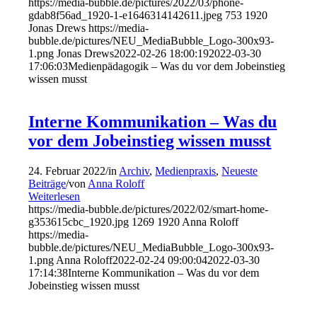
https://media-bubble.de/pictures/2022/03/phone-
gdab8f56ad_1920-1-e1646314142611.jpeg
753
1920
Jonas Drews
https://media-
bubble.de/pictures/NEU_MediaBubble_Logo-300x93-
1.png
Jonas Drews
2022-02-26 18:00:19
2022-03-30
17:06:03
Medienpädagogik – Was du vor dem Jobeinstieg
wissen musst
Interne Kommunikation – Was du
vor dem Jobeinstieg wissen musst
24. Februar 2022
/
in
Archiv
,
Medienpraxis
,
Neueste
Beiträge
/
von
Anna Roloff
Weiterlesen
https://media-bubble.de/pictures/2022/02/smart-home-
g353615cbc_1920.jpg
1269
1920
Anna Roloff
https://media-
bubble.de/pictures/NEU_MediaBubble_Logo-300x93-
1.png
Anna Roloff
2022-02-24 09:00:04
2022-03-30
17:14:38
Interne Kommunikation – Was du vor dem
Jobeinstieg wissen musst