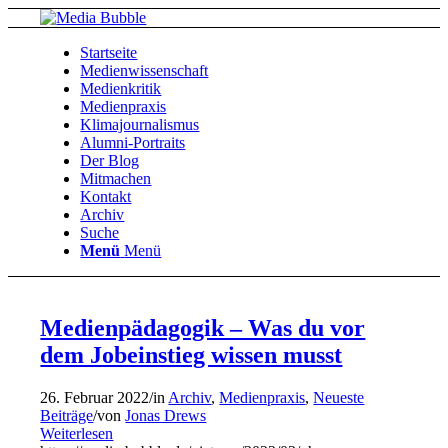
Startseite
Medienwissenschaft
Medienkritik
Medienpraxis
Klimajournalismus
Alumni-Portraits
Der Blog
Mitmachen
Kontakt
Archiv
Suche
Menü
Menü
Medienpädagogik – Was du vor
dem Jobeinstieg wissen musst
26. Februar 2022
/
in
Archiv
,
Medienpraxis
,
Neueste
Beiträge
/
von
Jonas Drews
Weiterlesen