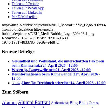
Teilen auf Twitter
Teilen auf WhatsApp
Teilen auf LinkedIn
Per E-Mail teilen
https://media-bubble.de/pictures/NEU_MediaBubble_Logo-300x93-
1.png
0
0
Redaktion
https://media-
bubble.de/pictures/NEU_MediaBubble_Logo-300x93-1.png
Redaktion
2015-03-30 19:45:19
2015-03-30
19:45:19
8174833785_5ec9e7e4d8_z
Neueste Beiträge
Gesundheit und Wohlstand, die unterschätzten Faktoren
beim Klimaschutz?
24. April 2026 - 12:00
Wissen ja, Langeweile nein
21. April 2026 - 12:00
Desinformationen beim Klimawandel 2
17. April 2026 -
12:00
How To: Drehbuch schreiben
14. April 2026 - 12:00
Pixabay
Zum Stöbern
Alumni Portrait
Alumni
Blog
Buch
Authentizität
Corona