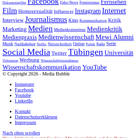
Facebook
Fernsehen
Feminismus
Fake-News
Dokumentarfilm
Internet
Film
Instagram
Homosexualität
Influencer
Journalismus
Interview
Kritik
Kino
Kommunikation
Medien
Medienkritik
Marketing
Medienkompetenz
Medienwissenschaft
Mewi Alumni
Medienpraxis
Serie
Online
Musik
Nachhaltigkeit
Netzsicherheit
Radio
Netflix
Politik
Tübingen
Social Media
Universität
Twitter
Werbung
Volontariat
Wissenschaftsjournalismus
YouTube
Wissenschaftskommunikation
© Copyright 2026 - Media Bubble
Instagram
Facebook
Youtube
LinkedIn
Kontakt
Datenschutzerklärung
Impressum
Nach oben scrollen