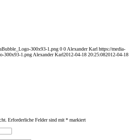
diaBubble_Logo-300x93-1.png
0
0
Alexander Karl
https://media-
o-300x93-1.png
Alexander Karl
2012-04-18 20:25:08
2012-04-18
cht.
Erforderliche Felder sind mit
*
markiert