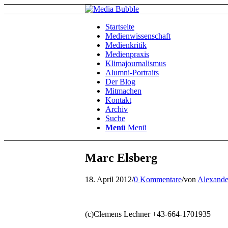
Startseite
Medienwissenschaft
Medienkritik
Medienpraxis
Klimajournalismus
Alumni-Portraits
Der Blog
Mitmachen
Kontakt
Archiv
Suche
Menü
Menü
Marc Elsberg
18. April 2012
/
0 Kommentare
/
von
Alexande
(c)Clemens Lechner +43-664-1701935