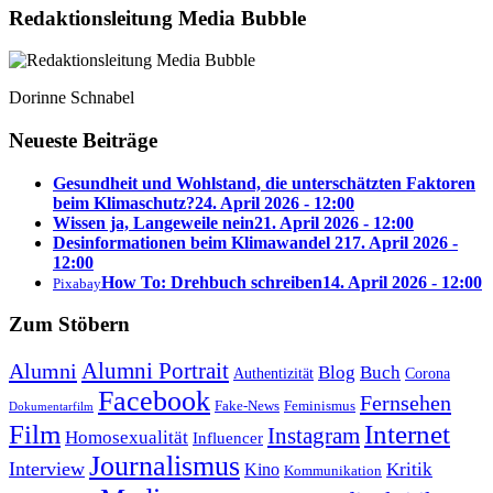
Redaktions­leitung Media Bubble
Dorinne Schnabel
Neueste Beiträge
Gesundheit und Wohlstand, die unterschätzten Faktoren
beim Klimaschutz?
24. April 2026 - 12:00
Wissen ja, Langeweile nein
21. April 2026 - 12:00
Desinformationen beim Klimawandel 2
17. April 2026 -
12:00
How To: Drehbuch schreiben
14. April 2026 - 12:00
Pixabay
Zum Stöbern
Alumni Portrait
Alumni
Blog
Buch
Authentizität
Corona
Facebook
Fernsehen
Feminismus
Fake-News
Dokumentarfilm
Internet
Film
Instagram
Homosexualität
Influencer
Journalismus
Interview
Kritik
Kino
Kommunikation