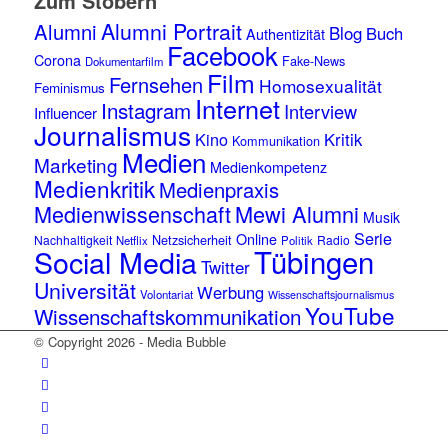
Zum Stöbern
Alumni Portrait
Alumni
Blog
Buch
Authentizität
Facebook
Corona
Fake-News
Dokumentarfilm
Film
Fernsehen
Homosexualität
Feminismus
Internet
Instagram
Interview
Influencer
Journalismus
Kino
Kritik
Kommunikation
Medien
Marketing
Medienkompetenz
Medienkritik
Medienpraxis
Medienwissenschaft
Mewi Alumni
Musik
Serie
Online
Netzsicherheit
Nachhaltigkeit
Radio
Netflix
Politik
Tübingen
Social Media
Twitter
Universität
Werbung
Volontariat
Wissenschaftsjournalismus
YouTube
Wissenschaftskommunikation
© Copyright 2026 - Media Bubble