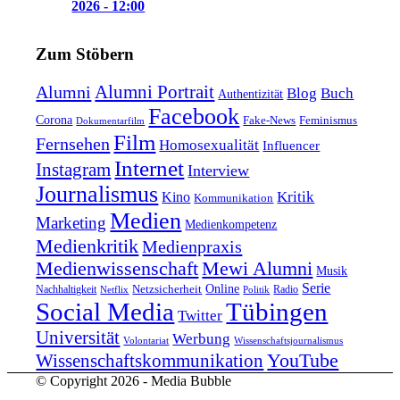
2026 - 12:00
Zum Stöbern
Alumni Portrait
Alumni
Blog
Buch
Authentizität
Facebook
Corona
Feminismus
Fake-News
Dokumentarfilm
Film
Fernsehen
Homosexualität
Influencer
Internet
Instagram
Interview
Journalismus
Kritik
Kino
Kommunikation
Medien
Marketing
Medienkompetenz
Medienkritik
Medienpraxis
Medienwissenschaft
Mewi Alumni
Musik
Serie
Online
Nachhaltigkeit
Netzsicherheit
Radio
Netflix
Politik
Tübingen
Social Media
Twitter
Universität
Werbung
Volontariat
Wissenschaftsjournalismus
YouTube
Wissenschaftskommunikation
© Copyright 2026 - Media Bubble