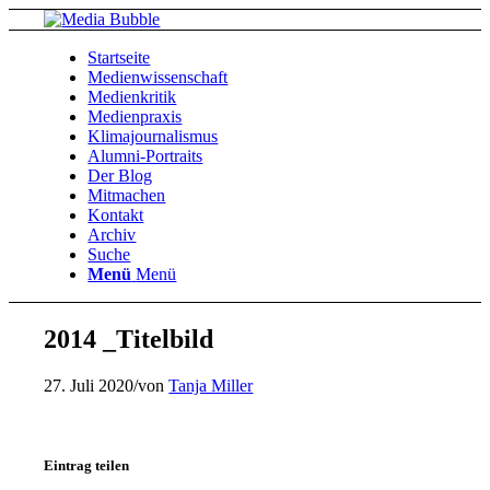
Startseite
Medienwissenschaft
Medienkritik
Medienpraxis
Klimajournalismus
Alumni-Portraits
Der Blog
Mitmachen
Kontakt
Archiv
Suche
Menü
Menü
2014 _Titelbild
27. Juli 2020
/
von
Tanja Miller
Eintrag teilen