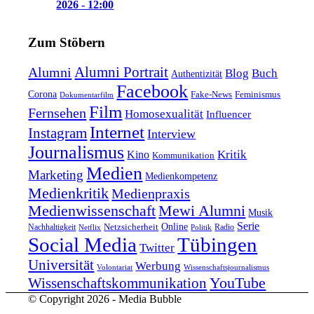
2026 - 12:00
Zum Stöbern
Alumni Portrait
Alumni
Blog
Buch
Authentizität
Facebook
Corona
Feminismus
Fake-News
Dokumentarfilm
Film
Fernsehen
Homosexualität
Influencer
Internet
Instagram
Interview
Journalismus
Kritik
Kino
Kommunikation
Medien
Marketing
Medienkompetenz
Medienkritik
Medienpraxis
Medienwissenschaft
Mewi Alumni
Musik
Serie
Online
Nachhaltigkeit
Netzsicherheit
Radio
Netflix
Politik
Tübingen
Social Media
Twitter
Universität
Werbung
Volontariat
Wissenschaftsjournalismus
YouTube
Wissenschaftskommunikation
© Copyright 2026 - Media Bubble