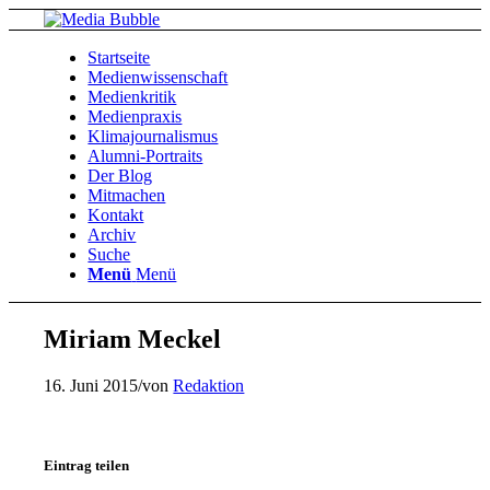
Startseite
Medienwissenschaft
Medienkritik
Medienpraxis
Klimajournalismus
Alumni-Portraits
Der Blog
Mitmachen
Kontakt
Archiv
Suche
Menü
Menü
Miriam Meckel
16. Juni 2015
/
von
Redaktion
Eintrag teilen