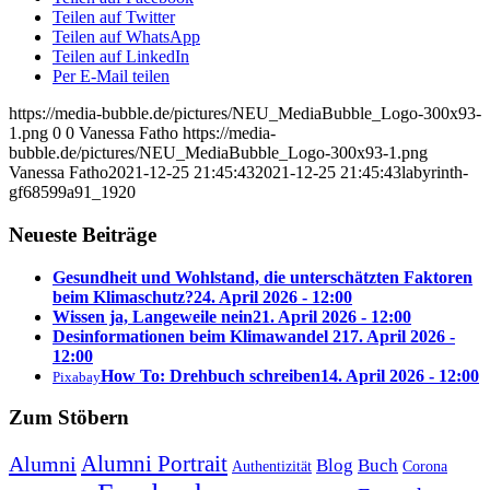
Teilen auf Twitter
Teilen auf WhatsApp
Teilen auf LinkedIn
Per E-Mail teilen
https://media-bubble.de/pictures/NEU_MediaBubble_Logo-300x93-
1.png
0
0
Vanessa Fatho
https://media-
bubble.de/pictures/NEU_MediaBubble_Logo-300x93-1.png
Vanessa Fatho
2021-12-25 21:45:43
2021-12-25 21:45:43
labyrinth-
gf68599a91_1920
Neueste Beiträge
Gesundheit und Wohlstand, die unterschätzten Faktoren
beim Klimaschutz?
24. April 2026 - 12:00
Wissen ja, Langeweile nein
21. April 2026 - 12:00
Desinformationen beim Klimawandel 2
17. April 2026 -
12:00
How To: Drehbuch schreiben
14. April 2026 - 12:00
Pixabay
Zum Stöbern
Alumni Portrait
Alumni
Blog
Buch
Authentizität
Corona