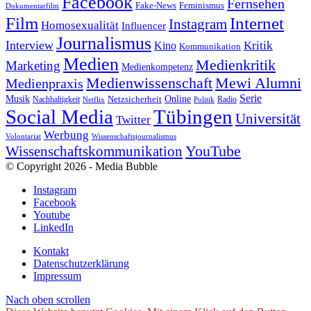
Facebook
Fernsehen
Feminismus
Fake-News
Dokumentarfilm
Internet
Film
Instagram
Homosexualität
Influencer
Journalismus
Interview
Kritik
Kino
Kommunikation
Medien
Medienkritik
Marketing
Medienkompetenz
Medienwissenschaft
Mewi Alumni
Medienpraxis
Serie
Online
Musik
Nachhaltigkeit
Netzsicherheit
Radio
Netflix
Politik
Tübingen
Social Media
Universität
Twitter
Werbung
Volontariat
Wissenschaftsjournalismus
YouTube
Wissenschaftskommunikation
© Copyright 2026 - Media Bubble
Instagram
Facebook
Youtube
LinkedIn
Kontakt
Datenschutzerklärung
Impressum
Nach oben scrollen