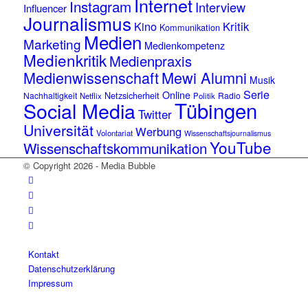
Internet
Instagram
Interview
Influencer
Journalismus
Kino
Kritik
Kommunikation
Medien
Marketing
Medienkompetenz
Medienkritik
Medienpraxis
Medienwissenschaft
Mewi Alumni
Musik
Serie
Online
Netzsicherheit
Nachhaltigkeit
Radio
Netflix
Politik
Tübingen
Social Media
Twitter
Universität
Werbung
Volontariat
Wissenschaftsjournalismus
YouTube
Wissenschaftskommunikation
© Copyright 2026 - Media Bubble
Kontakt
Datenschutzerklärung
Impressum