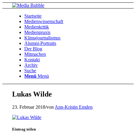
Startseite
Medienwissenschaft
Medienkritik
Medienpraxis
Klimajournalismus
Alumni-Portraits
Der Blog
Mitmachen
Kontakt
Archiv
Suche
Menü
Menü
Lukas Wilde
23. Februar 2018
/
von
Ann-Kristin Emden
Eintrag teilen