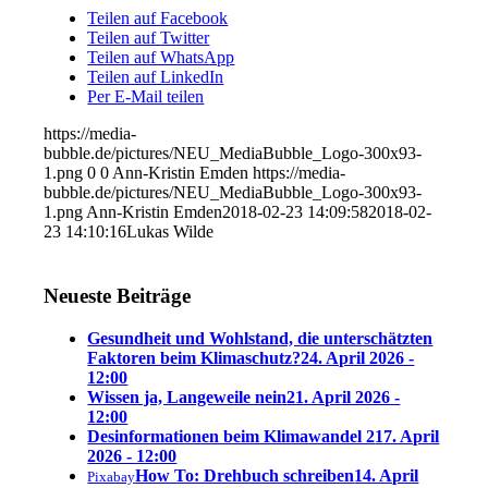
Teilen auf Facebook
Teilen auf Twitter
Teilen auf WhatsApp
Teilen auf LinkedIn
Per E-Mail teilen
https://media-
bubble.de/pictures/NEU_MediaBubble_Logo-300x93-
1.png
0
0
Ann-Kristin Emden
https://media-
bubble.de/pictures/NEU_MediaBubble_Logo-300x93-
1.png
Ann-Kristin Emden
2018-02-23 14:09:58
2018-02-
23 14:10:16
Lukas Wilde
Neueste Beiträge
Gesundheit und Wohlstand, die unterschätzten
Faktoren beim Klimaschutz?
24. April 2026 -
12:00
Wissen ja, Langeweile nein
21. April 2026 -
12:00
Desinformationen beim Klimawandel 2
17. April
2026 - 12:00
How To: Drehbuch schreiben
14. April
Pixabay