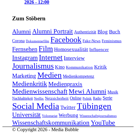
2026 - 12:00
Zum Stöbern
Alumni Portrait
Alumni
Blog
Buch
Authentizität
Facebook
Corona
Feminismus
Fake-News
Dokumentarfilm
Film
Fernsehen
Homosexualität
Influencer
Internet
Instagram
Interview
Journalismus
Kritik
Kino
Kommunikation
Medien
Marketing
Medienkompetenz
Medienkritik
Medienpraxis
Medienwissenschaft
Mewi Alumni
Musik
Serie
Online
Nachhaltigkeit
Netzsicherheit
Radio
Netflix
Politik
Tübingen
Social Media
Twitter
Universität
Werbung
Volontariat
Wissenschaftsjournalismus
YouTube
Wissenschaftskommunikation
© Copyright 2026 - Media Bubble