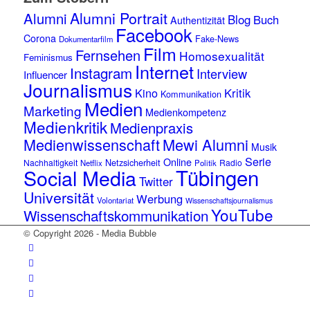
Alumni Portrait
Alumni
Blog
Buch
Authentizität
Facebook
Corona
Fake-News
Dokumentarfilm
Film
Fernsehen
Homosexualität
Feminismus
Internet
Instagram
Interview
Influencer
Journalismus
Kino
Kritik
Kommunikation
Medien
Marketing
Medienkompetenz
Medienkritik
Medienpraxis
Medienwissenschaft
Mewi Alumni
Musik
Serie
Online
Netzsicherheit
Nachhaltigkeit
Radio
Netflix
Politik
Tübingen
Social Media
Twitter
Universität
Werbung
Volontariat
Wissenschaftsjournalismus
YouTube
Wissenschaftskommunikation
© Copyright 2026 - Media Bubble