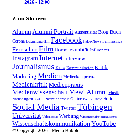
2026 - 12:00
Zum Stöbern
Alumni Portrait
Alumni
Blog
Buch
Authentizität
Facebook
Corona
Feminismus
Fake-News
Dokumentarfilm
Film
Fernsehen
Homosexualität
Influencer
Internet
Instagram
Interview
Journalismus
Kritik
Kino
Kommunikation
Medien
Marketing
Medienkompetenz
Medienkritik
Medienpraxis
Medienwissenschaft
Mewi Alumni
Musik
Serie
Online
Nachhaltigkeit
Netzsicherheit
Radio
Netflix
Politik
Tübingen
Social Media
Twitter
Universität
Werbung
Volontariat
Wissenschaftsjournalismus
YouTube
Wissenschaftskommunikation
© Copyright 2026 - Media Bubble