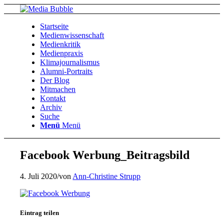
Startseite
Medienwissenschaft
Medienkritik
Medienpraxis
Klimajournalismus
Alumni-Portraits
Der Blog
Mitmachen
Kontakt
Archiv
Suche
Menü
Menü
Facebook Werbung_Beitragsbild
4. Juli 2020
/
von
Ann-Christine Strupp
Eintrag teilen