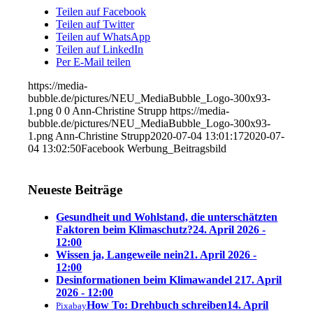
Teilen auf Facebook
Teilen auf Twitter
Teilen auf WhatsApp
Teilen auf LinkedIn
Per E-Mail teilen
https://media-
bubble.de/pictures/NEU_MediaBubble_Logo-300x93-
1.png
0
0
Ann-Christine Strupp
https://media-
bubble.de/pictures/NEU_MediaBubble_Logo-300x93-
1.png
Ann-Christine Strupp
2020-07-04 13:01:17
2020-07-
04 13:02:50
Facebook Werbung_Beitragsbild
Neueste Beiträge
Gesundheit und Wohlstand, die unterschätzten
Faktoren beim Klimaschutz?
24. April 2026 -
12:00
Wissen ja, Langeweile nein
21. April 2026 -
12:00
Desinformationen beim Klimawandel 2
17. April
2026 - 12:00
How To: Drehbuch schreiben
14. April
Pixabay