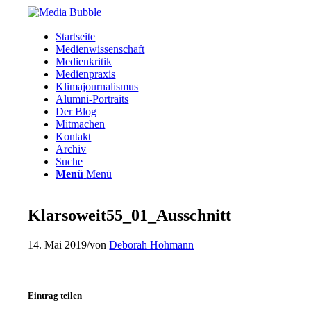
Startseite
Medienwissenschaft
Medienkritik
Medienpraxis
Klimajournalismus
Alumni-Portraits
Der Blog
Mitmachen
Kontakt
Archiv
Suche
Menü
Menü
Klarsoweit55_01_Ausschnitt
14. Mai 2019
/
von
Deborah Hohmann
Eintrag teilen