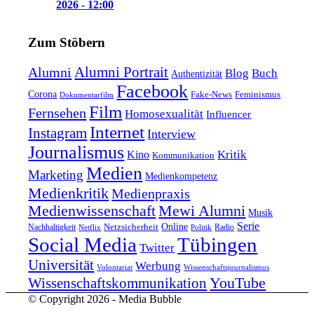
2026 - 12:00
Zum Stöbern
Alumni Portrait
Alumni
Blog
Buch
Authentizität
Facebook
Corona
Feminismus
Fake-News
Dokumentarfilm
Film
Fernsehen
Homosexualität
Influencer
Internet
Instagram
Interview
Journalismus
Kritik
Kino
Kommunikation
Medien
Marketing
Medienkompetenz
Medienkritik
Medienpraxis
Medienwissenschaft
Mewi Alumni
Musik
Serie
Online
Nachhaltigkeit
Netzsicherheit
Radio
Netflix
Politik
Tübingen
Social Media
Twitter
Universität
Werbung
Volontariat
Wissenschaftsjournalismus
YouTube
Wissenschaftskommunikation
© Copyright 2026 - Media Bubble