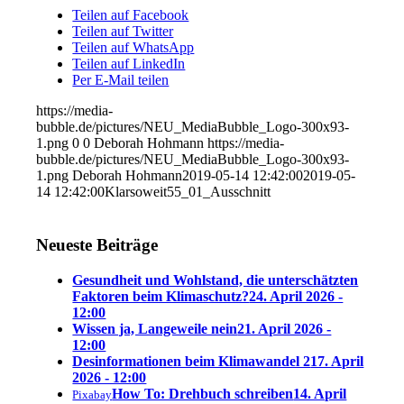
Teilen auf Facebook
Teilen auf Twitter
Teilen auf WhatsApp
Teilen auf LinkedIn
Per E-Mail teilen
https://media-
bubble.de/pictures/NEU_MediaBubble_Logo-300x93-
1.png
0
0
Deborah Hohmann
https://media-
bubble.de/pictures/NEU_MediaBubble_Logo-300x93-
1.png
Deborah Hohmann
2019-05-14 12:42:00
2019-05-
14 12:42:00
Klarsoweit55_01_Ausschnitt
Neueste Beiträge
Gesundheit und Wohlstand, die unterschätzten
Faktoren beim Klimaschutz?
24. April 2026 -
12:00
Wissen ja, Langeweile nein
21. April 2026 -
12:00
Desinformationen beim Klimawandel 2
17. April
2026 - 12:00
How To: Drehbuch schreiben
14. April
Pixabay