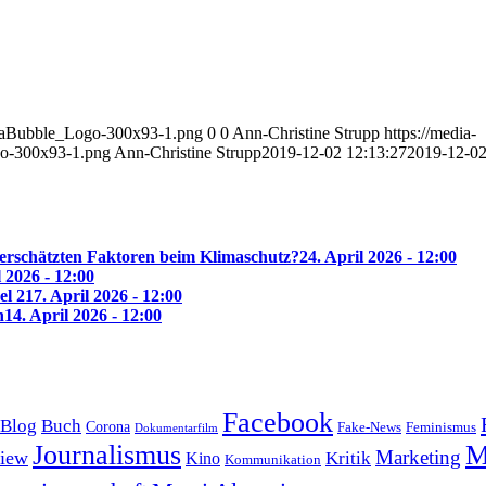
diaBubble_Logo-300x93-1.png
0
0
Ann-Christine Strupp
https://media-
o-300x93-1.png
Ann-Christine Strupp
2019-12-02 12:13:27
2019-12-0
erschätzten Faktoren beim Klimaschutz?
24. April 2026 - 12:00
l 2026 - 12:00
el 2
17. April 2026 - 12:00
n
14. April 2026 - 12:00
Facebook
Blog
Buch
Corona
Feminismus
Fake-News
Dokumentarfilm
Journalismus
M
Marketing
view
Kritik
Kino
Kommunikation