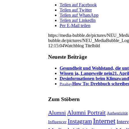
Teilen auf Facebook
Teilen auf Twitter
Teilen auf WhatsApp
Teilen auf LinkedIn
Per E-Mail teilen
https://media-bubble.de/pictures/NEU_Me
bubble.de/pictures/NEU_MediaBubble_Log
12:15:04
Watchblog Titelbild
Neueste Beiträge
Gesundheit und Wohlstand, die unt
Wissen ja, Langeweile nein
21. Apri
Desinformationen beim Klimawand
How To: Drehbuch schreibe
Pixabay
Zum Stöbern
Alumni Portrait
Alumni
Authentizität
Internet
Instagram
Inter
Influencer