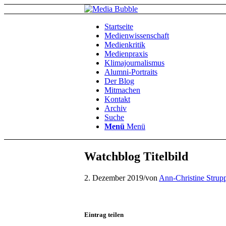
Startseite
Medienwissenschaft
Medienkritik
Medienpraxis
Klimajournalismus
Alumni-Portraits
Der Blog
Mitmachen
Kontakt
Archiv
Suche
Menü
Menü
Watchblog Titelbild
2. Dezember 2019
/
von
Ann-Christine Strup
Eintrag teilen