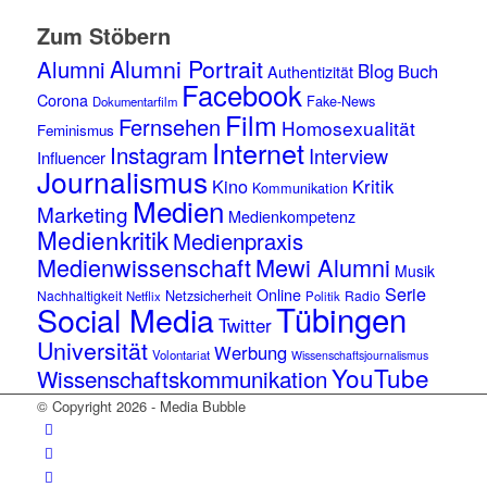
Zum Stöbern
Alumni Portrait
Alumni
Blog
Buch
Authentizität
Facebook
Corona
Fake-News
Dokumentarfilm
Film
Fernsehen
Homosexualität
Feminismus
Internet
Instagram
Interview
Influencer
Journalismus
Kino
Kritik
Kommunikation
Medien
Marketing
Medienkompetenz
Medienkritik
Medienpraxis
Medienwissenschaft
Mewi Alumni
Musik
Serie
Online
Netzsicherheit
Nachhaltigkeit
Radio
Netflix
Politik
Tübingen
Social Media
Twitter
Universität
Werbung
Volontariat
Wissenschaftsjournalismus
YouTube
Wissenschaftskommunikation
© Copyright 2026 - Media Bubble