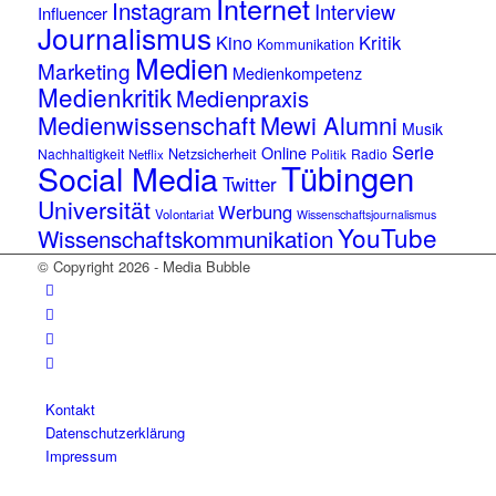
Internet
Instagram
Interview
Influencer
Journalismus
Kino
Kritik
Kommunikation
Medien
Marketing
Medienkompetenz
Medienkritik
Medienpraxis
Medienwissenschaft
Mewi Alumni
Musik
Serie
Online
Netzsicherheit
Nachhaltigkeit
Radio
Netflix
Politik
Tübingen
Social Media
Twitter
Universität
Werbung
Volontariat
Wissenschaftsjournalismus
YouTube
Wissenschaftskommunikation
© Copyright 2026 - Media Bubble
Kontakt
Datenschutzerklärung
Impressum