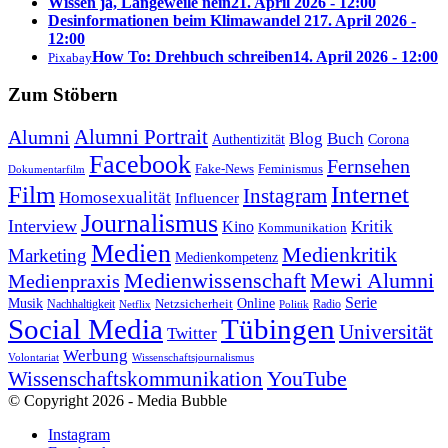
Wissen ja, Langeweile nein
21. April 2026 - 12:00
Desinformationen beim Klimawandel 2
17. April 2026 -
12:00
How To: Drehbuch schreiben
14. April 2026 - 12:00
Pixabay
Zum Stöbern
Alumni Portrait
Alumni
Blog
Buch
Authentizität
Corona
Facebook
Fernsehen
Feminismus
Fake-News
Dokumentarfilm
Internet
Film
Instagram
Homosexualität
Influencer
Journalismus
Interview
Kritik
Kino
Kommunikation
Medien
Medienkritik
Marketing
Medienkompetenz
Medienwissenschaft
Mewi Alumni
Medienpraxis
Serie
Online
Musik
Nachhaltigkeit
Netzsicherheit
Radio
Netflix
Politik
Tübingen
Social Media
Universität
Twitter
Werbung
Volontariat
Wissenschaftsjournalismus
YouTube
Wissenschaftskommunikation
© Copyright 2026 - Media Bubble
Instagram