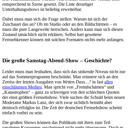
entsprechend in Szene gesetzt. Die Liste derartiger
Unterhaltungsshows ist beliebig erweiterbar.
Dabei muss man sich die Frage stellen: Warum tut sich der
Zuschauer das an? Ob im Studio oder an den Bildschirmen – es
muss die pure Langeweile herrschen. Anders kann man sich diesen
Zustand tatsächlich nicht erklären. Selbst hart gesottene
Fernsehkenner können mit solchen Formaten nichts mehr anfangen.
Die große Samstag-Abend-Show – Geschichte?
Leider muss man festhalten, dass sich das sinkende Niveau nicht nur
auf das Sommerprogramm beschränkt. Man erinnere sich an den
Zerriss der letzten Ausgaben von
Wetten Dass…?
in fast
allen
einschlägigen Medien
. Man spricht von „Fremdschämen“ und
„Katastrophen“ – ganz zu schweigen von den schlechten Quoten
der einst größten Fernsehshow. Viele suchen die Schuld beim neuen
Moderator Markus Lanz, der sich zwar sichtlich bemüht aber
dennoch erfolglos ist. Die Zeit der deutschen Fernsehshow scheint
einfach vorbei zu sein.
Die großen Shows können das Publikum mit ihren zum Teil
veralteten Konzepten anscheinend nicht mehr überzeugen. Doch es