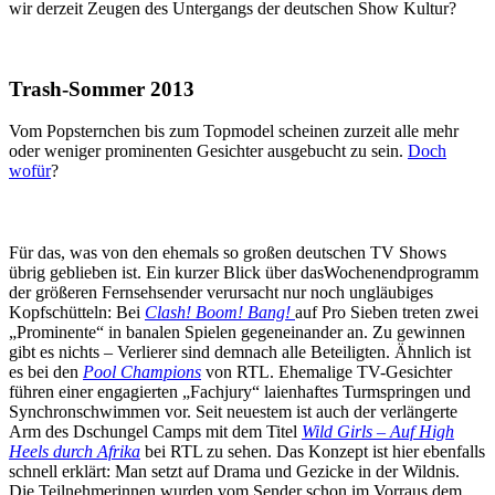
wir derzeit Zeugen des Untergangs der deutschen Show Kultur?
Trash-Sommer 2013
Vom Popsternchen bis zum Topmodel scheinen zurzeit alle mehr
oder weniger prominenten Gesichter ausgebucht zu sein.
Doch
wofür
?
Für das, was von den ehemals so großen deutschen TV Shows
übrig geblieben ist. Ein kurzer Blick über dasWochenendprogramm
der größeren Fernsehsender verursacht nur noch ungläubiges
Kopfschütteln: Bei
Clash! Boom! Bang!
auf Pro Sieben treten zwei
„Prominente“ in banalen Spielen gegeneinander an. Zu gewinnen
gibt es nichts – Verlierer sind demnach alle Beteiligten. Ähnlich ist
es bei den
Pool Champions
von RTL. Ehemalige TV-Gesichter
führen einer engagierten „Fachjury“ laienhaftes Turmspringen und
Synchronschwimmen vor. Seit neuestem ist auch der verlängerte
Arm des Dschungel Camps mit dem Titel
Wild Girls – Auf High
Heels durch Afrika
bei RTL zu sehen. Das Konzept ist hier ebenfalls
schnell erklärt: Man setzt auf Drama und Gezicke in der Wildnis.
Die Teilnehmerinnen wurden vom Sender schon im Vorraus dem