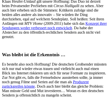
Klaas Heufer-Umlauf gilt unsere Hoffnung: Das Duo ist derzeit
beim Privatsender ProSieben mit
Circus Halligalli
zu sehen. Aber
auch hier erheben sich die Stimmen: Kritikern zufolge sind die
beiden alles andere als innovativ – Sie würden ihr Ding
durchziehen, egal auf welchem Sendeplatz. Soll heißen: Seit ihren
Anfängen mit
MTV Home
(2009-2011) habe sich das
Konzept ihrer
Sendungen weder verbessert noch entwickelt
. Da habe der
Abstecher zu den öffentlich-rechtlichen Sendern auch nicht viel
genutzt.
Was bleibt ist die Erkenntnis …
Es besteht also noch Hoffnung! Die deutschen Großsender müssten
sich nur mal wieder etwas trauen und vielleicht auch mal einen
Blick ins Internet riskieren um sich für neue Formate zu inspirieren.
Zur Not gibt es, falls die Fernsehshow aussterben sollte, ja immer
noch genug Filme und Serien auf die man als
Produzent
zurückgreifen könnte
. Doch auch hier bleibt das gleiche Problem:
Man müsste Geld und Mut investieren… Woran es den deutschen
Sendern ja offensichtlich zu mangeln scheint.