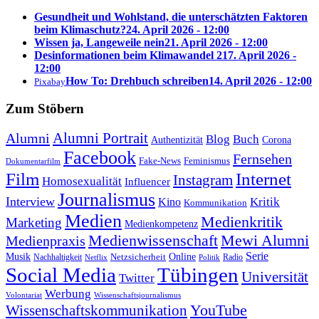
Gesundheit und Wohlstand, die unterschätzten Faktoren
beim Klimaschutz?
24. April 2026 - 12:00
Wissen ja, Langeweile nein
21. April 2026 - 12:00
Desinformationen beim Klimawandel 2
17. April 2026 -
12:00
How To: Drehbuch schreiben
14. April 2026 - 12:00
Pixabay
Zum Stöbern
Alumni Portrait
Alumni
Blog
Buch
Authentizität
Corona
Facebook
Fernsehen
Feminismus
Fake-News
Dokumentarfilm
Internet
Film
Instagram
Homosexualität
Influencer
Journalismus
Interview
Kritik
Kino
Kommunikation
Medien
Medienkritik
Marketing
Medienkompetenz
Medienwissenschaft
Mewi Alumni
Medienpraxis
Serie
Online
Musik
Nachhaltigkeit
Netzsicherheit
Radio
Netflix
Politik
Tübingen
Social Media
Universität
Twitter
Werbung
Volontariat
Wissenschaftsjournalismus
YouTube
Wissenschaftskommunikation