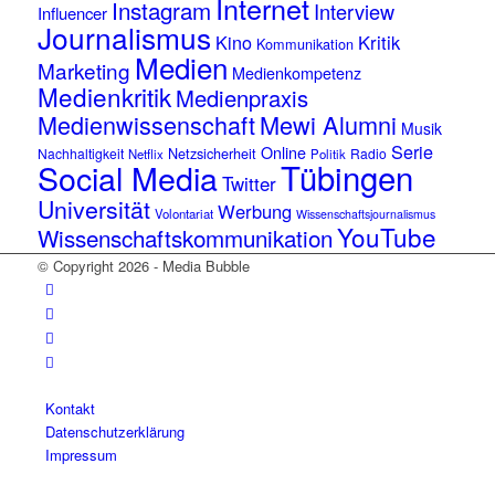
Internet
Instagram
Interview
Influencer
Journalismus
Kino
Kritik
Kommunikation
Medien
Marketing
Medienkompetenz
Medienkritik
Medienpraxis
Medienwissenschaft
Mewi Alumni
Musik
Serie
Online
Netzsicherheit
Nachhaltigkeit
Radio
Netflix
Politik
Tübingen
Social Media
Twitter
Universität
Werbung
Volontariat
Wissenschaftsjournalismus
YouTube
Wissenschaftskommunikation
© Copyright 2026 - Media Bubble
Kontakt
Datenschutzerklärung
Impressum