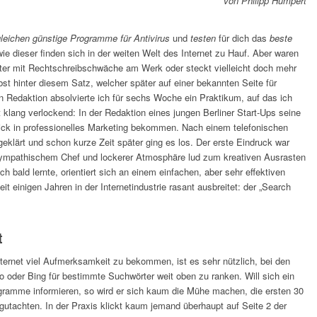
von Philipp Humpert
leichen
günstige Programme für Antivirus
und
testen
für dich das
beste
wie dieser finden sich in der weiten Welt des Internet zu Hauf. Aber waren
xter mit Rechtschreibschwäche am Werk oder steckt vielleicht doch mehr
bst hinter diesem Satz, welcher später auf einer bekannten Seite für
en Redaktion absolvierte ich für sechs Woche ein Praktikum, auf das ich
 klang verlockend: In der Redaktion eines jungen Berliner Start-Ups seine
ick in professionelles Marketing bekommen. Nach einem telefonischen
eklärt und schon kurze Zeit später ging es los. Der erste Eindruck war
t sympathischem Chef und lockerer Atmosphäre lud zum kreativen Ausrasten
ich bald lernte, orientiert sich an einem einfachen, aber sehr effektiven
it einigen Jahren in der Internetindustrie rasant ausbreitet: der „Search
t
Internet viel Aufmerksamkeit zu bekommen, ist es sehr nützlich, bei den
oder Bing für bestimmte Suchwörter weit oben zu ranken. Will sich ein
gramme informieren, so wird er sich kaum die Mühe machen, die ersten 30
tachten. In der Praxis klickt kaum jemand überhaupt auf Seite 2 der