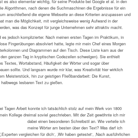
 es also elementar wichtig, für seine Produkte bei Google et al. in den
ie Algorithmen, nach denen die Suchmaschinen die Ergebnisse für ein
, um anschließend die eigene Webseite an diese Kriterien anzupassen und
hat man die Möglichkeit, mit vergleichsweise wenig Aufwand in der
werden, was das Konzept für junge Unternehmen sehr attraktiv macht.
ird es jedoch komplizierter. Nach meinen ersten Tagen im Praktikum, in
ose Fingerübungen absolviert hatte, legte mir mein Chef eines Morgen
rterkolonnen und Diagrammen auf den Tisch. Diese Liste kam aus der
 den ganzen Tag in kryptischen Codezeilen schwelgen). Sie enthielt
 Textes, Wortabstand, Häufigkeit der Wörter und sogar über
auen sollte. Und langsam wurde mir klar, was Kreativität hier wirklich
m Meisterstück, hin zur geistigen Fließbandarbeit: Die Kunst,
halbwegs lesbaren Text zu gießen.
ei Tagen Arbeit konnte ich tatsächlich stolz auf mein Werk von 1800
ein Kollege dreimal soviel geschrieben. Mit der Zeit gewöhnte ich mir
dabei einen besonderen Schreibstil an.
Wie verteile ich
meine Wörter am besten über den Text? Was darf ich
Experten vergleichen für dich‘, ‚Wir haben getestet‘, ‚Nach ausführlichen