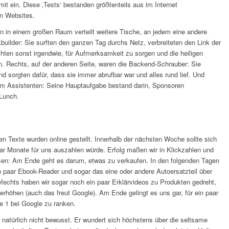
mit ein. Diese ‚Tests‘ bestanden größtenteils aus im Internet
n Websites.
 in einem großen Raum verteilt weitere Tische, an jedem eine andere
kbuilder: Sie surften den ganzen Tag durchs Netz, verbreiteten den Link der
hten sonst irgendwie, für Aufmerksamkeit zu sorgen und die heiligen
en. Rechts, auf der anderen Seite, waren die Backend-Schrauber: Sie
d sorgten dafür, dass sie immer abrufbar war und alles rund lief. Und
inem Assistenten: Seine Hauptaufgabe bestand darin, Sponsoren
Lunch.
n Texte wurden online gestellt. Innerhalb der nächsten Woche sollte sich
paar Monate für uns auszahlen würde. Erfolg maßen wir in Klickzahlen und
sen: Am Ende geht es darum, etwas zu verkaufen. In den folgenden Tagen
n paar Ebook-Reader und sogar das eine oder andere Autoersatzteil über
efechts haben wir sogar noch ein paar Erklärvideos zu Produkten gedreht,
erhöhen (auch das freut Google). Am Ende gelingt es uns gar, für ein paar
e 1 bei Google zu ranken.
r natürlich nicht bewusst. Er wundert sich höchstens über die seltsame