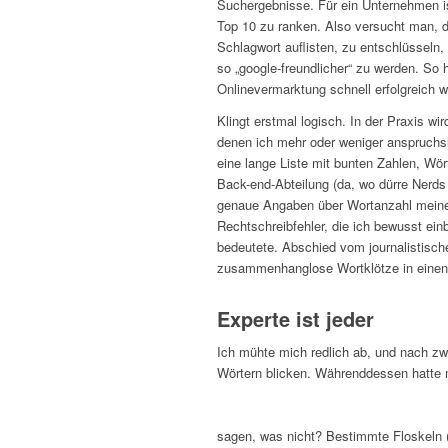
Suchergebnisse. Für ein Unternehmen ist
Top 10 zu ranken. Also versucht man, d
Schlagwort auflisten, zu entschlüsseln
so „google-freundlicher“ zu werden. So 
Onlinevermarktung schnell erfolgreich 
Klingt erstmal logisch. In der Praxis w
denen ich mehr oder weniger anspruchsl
eine lange Liste mit bunten Zahlen, Wö
Back-end-Abteilung (da, wo dürre Nerds
genaue Angaben über Wortanzahl meines
Rechtschreibfehler, die ich bewusst einb
bedeutete. Abschied vom journalistische
zusammenhanglose Wortklötze in einen 
Experte ist jeder
Ich mühte mich redlich ab, und nach zw
Wörtern blicken. Währenddessen hatte m
sagen, was nicht? Bestimmte Floskeln (‚