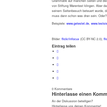
Grammatik auf manchen Seiten und die 
von Stiftung Warentest klingen. Aber d
seinem Seitenbesuch beteuert wurde, d
muss dann schon was dran sein. Oder?
Beispiele:
www.getestet.de
,
www.testsi
Bilder:
flickr/infocux
(CC BY-NC 2.0);
fl
Eintrag teilen
0
Kommentare
Hinterlasse einen Komm
An der Diskussion beteiligen?
Hinterlasse uns deinen Kommentar!