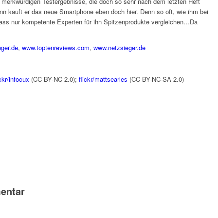
merkwürdigen Testergebnisse, die doch so sehr nach dem letzten Heft
ann kauft er das neue Smartphone eben doch hier. Denn so oft, wie ihm bei
ass nur kompetente Experten für ihn Spitzenprodukte vergleichen…Da
eger.de
,
www.toptenreviews.com
,
www.netzsieger.de
ickr/infocux
(CC BY-NC 2.0);
flickr/mattsearles
(CC BY-NC-SA 2.0)
entar