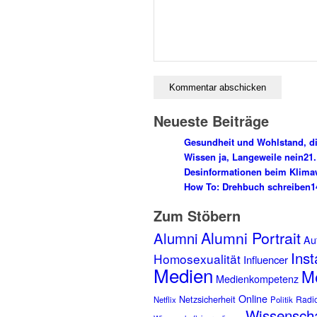
Neueste Beiträge
Gesundheit und Wohlstand, di
Wissen ja, Langeweile nein
21.
Desinformationen beim Klima
How To: Drehbuch schreiben
1
Zum Stöbern
Alumni Portrait
Alumni
Aut
Ins
Homosexualität
Influencer
Medien
Me
Medienkompetenz
Online
Netzsicherheit
Radi
Netflix
Politik
Wissensch