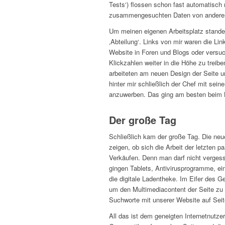
Tests‘) flossen schon fast automatisch 
zusammengesuchten Daten von andere
Um meinen eigenen Arbeitsplatz standen
‚Abteilung‘. Links von mir waren die Lin
Website in Foren und Blogs oder versuc
Klickzahlen weiter in die Höhe zu treib
arbeiteten am neuen Design der Seite un
hinter mir schließlich der Chef mit se
anzuwerben. Das ging am besten beim 
Der große Tag
Schließlich kam der große Tag. Die neue
zeigen, ob sich die Arbeit der letzten 
Verkäufen. Denn man darf nicht verges
gingen Tablets, Antivirusprogramme, ei
die digitale Ladentheke. Im Eifer des G
um den Multimediacontent der Seite zu 
Suchworte mit unserer Website auf Seit
All das ist dem geneigten Internetnutze