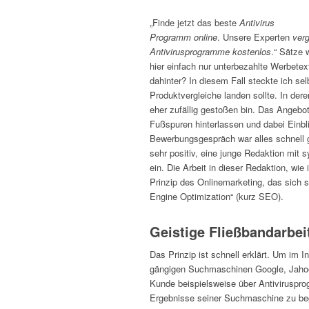
„Finde jetzt das beste
Antivirus
Programm online
. Unsere Experten
verg
Antivirusprogramme kostenlos
.“ Sätze 
hier einfach nur unterbezahlte Werbete
dahinter? In diesem Fall steckte ich sel
Produktvergleiche landen sollte. In der
eher zufällig gestoßen bin. Das Angebot
Fußspuren hinterlassen und dabei Einbl
Bewerbungsgespräch war alles schnell g
sehr positiv, eine junge Redaktion mi
ein. Die Arbeit in dieser Redaktion, wie 
Prinzip des Onlinemarketing, das sich se
Engine Optimization“ (kurz SEO).
Geistige Fließbandarbei
Das Prinzip ist schnell erklärt. Um im 
gängigen Suchmaschinen Google, Jahoo 
Kunde beispielsweise über Antiviruspro
Ergebnisse seiner Suchmaschine zu begu