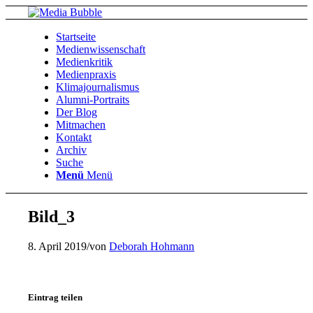
Startseite
Medienwissenschaft
Medienkritik
Medienpraxis
Klimajournalismus
Alumni-Portraits
Der Blog
Mitmachen
Kontakt
Archiv
Suche
Menü
Menü
Bild_3
8. April 2019
/
von
Deborah Hohmann
Eintrag teilen