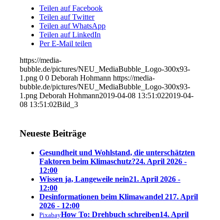
Teilen auf Facebook
Teilen auf Twitter
Teilen auf WhatsApp
Teilen auf LinkedIn
Per E-Mail teilen
https://media-
bubble.de/pictures/NEU_MediaBubble_Logo-300x93-
1.png
0
0
Deborah Hohmann
https://media-
bubble.de/pictures/NEU_MediaBubble_Logo-300x93-
1.png
Deborah Hohmann
2019-04-08 13:51:02
2019-04-
08 13:51:02
Bild_3
Neueste Beiträge
Gesundheit und Wohlstand, die unterschätzten
Faktoren beim Klimaschutz?
24. April 2026 -
12:00
Wissen ja, Langeweile nein
21. April 2026 -
12:00
Desinformationen beim Klimawandel 2
17. April
2026 - 12:00
How To: Drehbuch schreiben
14. April
Pixabay