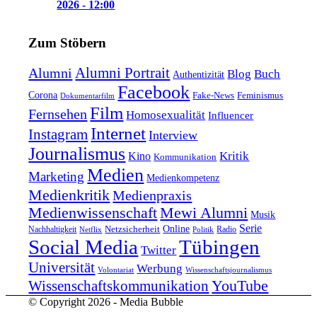
2026 - 12:00
Zum Stöbern
Alumni Portrait
Alumni
Blog
Buch
Authentizität
Facebook
Corona
Feminismus
Fake-News
Dokumentarfilm
Film
Fernsehen
Homosexualität
Influencer
Internet
Instagram
Interview
Journalismus
Kritik
Kino
Kommunikation
Medien
Marketing
Medienkompetenz
Medienkritik
Medienpraxis
Medienwissenschaft
Mewi Alumni
Musik
Serie
Online
Nachhaltigkeit
Netzsicherheit
Radio
Netflix
Politik
Tübingen
Social Media
Twitter
Universität
Werbung
Volontariat
Wissenschaftsjournalismus
YouTube
Wissenschaftskommunikation
© Copyright 2026 - Media Bubble