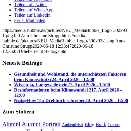
Teilen auf Twitter
Teilen auf WhatsApp
Teilen auf LinkedIn
Per E-Mail teilen
https://media-bubble.de/pictures/NEU_MediaBubble_Logo-300x93-
1.png
0
0
Ann-Christine Strupp
https://media-
bubble.de/pictures/NEU_MediaBubble_Logo-300x93-1.png
Ann-
Christine Strupp
2020-06-18 12:33:47
2020-06-18
12:35:07
Urheberrecht Beitragsbild
Neueste Beiträge
Gesundheit und Wohlstand, die unterschätzten Faktoren
beim Klimaschutz?
24. April 2026 - 12:00
Wissen ja, Langeweile nein
21. April 2026 - 12:00
Desinformationen beim Klimawandel 2
17. April 2026 -
12:00
How To: Drehbuch schreiben
14. April 2026 - 12:00
Pixabay
Zum Stöbern
Alumni Portrait
Alumni
Blog
Buch
Authentizität
Corona