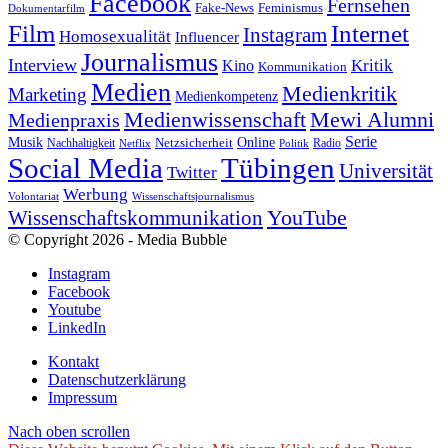
Facebook
Fernsehen
Feminismus
Fake-News
Dokumentarfilm
Internet
Film
Instagram
Homosexualität
Influencer
Journalismus
Interview
Kritik
Kino
Kommunikation
Medien
Medienkritik
Marketing
Medienkompetenz
Medienwissenschaft
Mewi Alumni
Medienpraxis
Serie
Online
Musik
Nachhaltigkeit
Netzsicherheit
Radio
Netflix
Politik
Tübingen
Social Media
Universität
Twitter
Werbung
Volontariat
Wissenschaftsjournalismus
YouTube
Wissenschaftskommunikation
© Copyright 2026 - Media Bubble
Instagram
Facebook
Youtube
LinkedIn
Kontakt
Datenschutzerklärung
Impressum
Nach oben scrollen