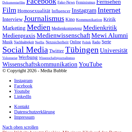
Facebook
Fernsehen
Feminismus
Fake-News
Dokumentarfilm
Internet
Film
Instagram
Homosexualität
Influencer
Journalismus
Interview
Kritik
Kino
Kommunikation
Medien
Medienkritik
Marketing
Medienkompetenz
Medienwissenschaft
Mewi Alumni
Medienpraxis
Serie
Online
Musik
Nachhaltigkeit
Netzsicherheit
Radio
Netflix
Politik
Tübingen
Social Media
Universität
Twitter
Werbung
Volontariat
Wissenschaftsjournalismus
YouTube
Wissenschaftskommunikation
© Copyright 2026 - Media Bubble
Instagram
Facebook
Youtube
LinkedIn
Kontakt
Datenschutzerklärung
Impressum
Nach oben scrollen