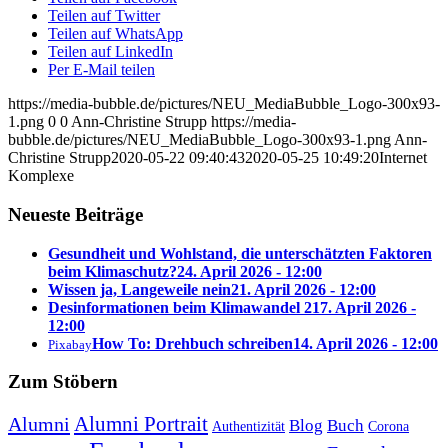
Teilen auf Twitter
Teilen auf WhatsApp
Teilen auf LinkedIn
Per E-Mail teilen
https://media-bubble.de/pictures/NEU_MediaBubble_Logo-300x93-
1.png
0
0
Ann-Christine Strupp
https://media-
bubble.de/pictures/NEU_MediaBubble_Logo-300x93-1.png
Ann-
Christine Strupp
2020-05-22 09:40:43
2020-05-25 10:49:20
Internet
Komplexe
Neueste Beiträge
Gesundheit und Wohlstand, die unterschätzten Faktoren
beim Klimaschutz?
24. April 2026 - 12:00
Wissen ja, Langeweile nein
21. April 2026 - 12:00
Desinformationen beim Klimawandel 2
17. April 2026 -
12:00
How To: Drehbuch schreiben
14. April 2026 - 12:00
Pixabay
Zum Stöbern
Alumni Portrait
Alumni
Blog
Buch
Authentizität
Corona