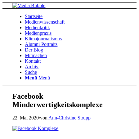
Startseite
Medienwissenschaft
Medienkritik
Medienpraxis
Klimajournalismus
Alumni-Portraits
Der Blog
Mitmachen
Kontakt
Archiv
Suche
Menü
Menü
Facebook
Minderwertigkeitskomplexe
22. Mai 2020
/
von
Ann-Christine Strupp