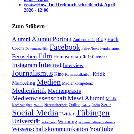
How To: Drehbuch schreiben
14. April
Pixabay
2026 - 12:00
Zum Stöbern
Alumni Portrait
Alumni
Blog
Buch
Authentizität
Facebook
Corona
Feminismus
Fake-News
Dokumentarfilm
Film
Fernsehen
Homosexualität
Influencer
Internet
Instagram
Interview
Journalismus
Kritik
Kino
Kommunikation
Medien
Marketing
Medienkompetenz
Medienkritik
Medienpraxis
Medienwissenschaft
Mewi Alumni
Musik
Serie
Online
Nachhaltigkeit
Netzsicherheit
Radio
Netflix
Politik
Tübingen
Social Media
Twitter
Universität
Werbung
Volontariat
Wissenschaftsjournalismus
YouTube
Wissenschaftskommunikation