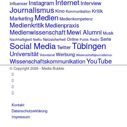
Internet
Instagram
Interview
Influencer
Journalismus
Kino
Kritik
Kommunikation
Medien
Marketing
Medienkompetenz
Medienkritik
Medienpraxis
Medienwissenschaft
Mewi Alumni
Musik
Serie
Online
Netzsicherheit
Nachhaltigkeit
Radio
Netflix
Politik
Tübingen
Social Media
Twitter
Universität
Werbung
Volontariat
Wissenschaftsjournalismus
YouTube
Wissenschaftskommunikation
© Copyright 2026 - Media Bubble
Kontakt
Datenschutzerklärung
Impressum