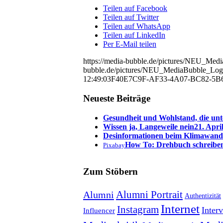
Teilen auf Facebook
Teilen auf Twitter
Teilen auf WhatsApp
Teilen auf LinkedIn
Per E-Mail teilen
https://media-bubble.de/pictures/NEU_Me
bubble.de/pictures/NEU_MediaBubble_Log
12:49:03
F40E7C9F-AF33-4A07-BC82-5B
Neueste Beiträge
Gesundheit und Wohlstand, die unt
Wissen ja, Langeweile nein
21. Apri
Desinformationen beim Klimawand
How To: Drehbuch schreibe
Pixabay
Zum Stöbern
Alumni Portrait
Alumni
Authentizität
Internet
Instagram
Inter
Influencer