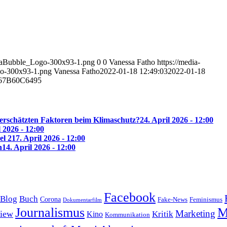
diaBubble_Logo-300x93-1.png
0
0
Vanessa Fatho
https://media-
o-300x93-1.png
Vanessa Fatho
2022-01-18 12:49:03
2022-01-18
67B60C6495
erschätzten Faktoren beim Klimaschutz?
24. April 2026 - 12:00
l 2026 - 12:00
el 2
17. April 2026 - 12:00
n
14. April 2026 - 12:00
Facebook
Blog
Buch
Corona
Feminismus
Fake-News
Dokumentarfilm
Journalismus
M
Marketing
view
Kritik
Kino
Kommunikation