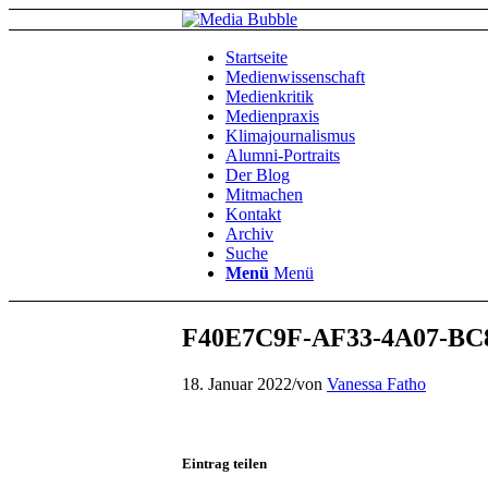
Startseite
Medienwissenschaft
Medienkritik
Medienpraxis
Klimajournalismus
Alumni-Portraits
Der Blog
Mitmachen
Kontakt
Archiv
Suche
Menü
Menü
F40E7C9F-AF33-4A07-BC
18. Januar 2022
/
von
Vanessa Fatho
Eintrag teilen