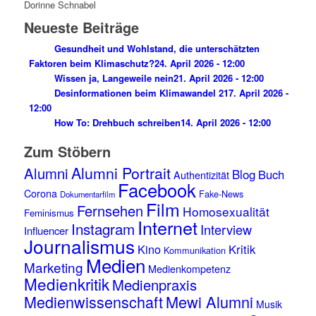
Dorinne Schnabel
Neueste Beiträge
Gesundheit und Wohlstand, die unterschätzten
Faktoren beim Klimaschutz?
24. April 2026 - 12:00
Wissen ja, Langeweile nein
21. April 2026 - 12:00
Desinformationen beim Klimawandel 2
17. April 2026 -
12:00
How To: Drehbuch schreiben
14. April 2026 - 12:00
Zum Stöbern
Alumni Portrait
Alumni
Blog
Buch
Authentizität
Facebook
Corona
Fake-News
Dokumentarfilm
Film
Fernsehen
Homosexualität
Feminismus
Internet
Instagram
Interview
Influencer
Journalismus
Kino
Kritik
Kommunikation
Medien
Marketing
Medienkompetenz
Medienkritik
Medienpraxis
Medienwissenschaft
Mewi Alumni
Musik