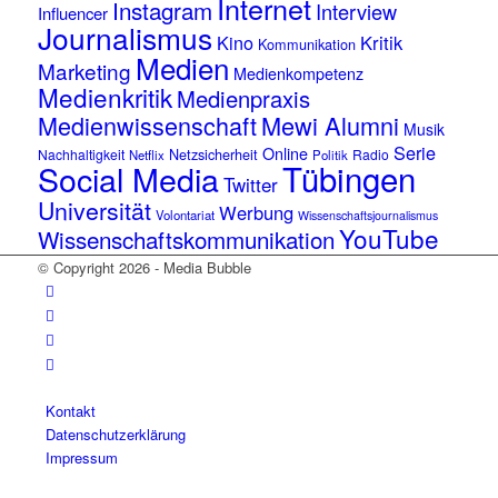
Internet
Instagram
Interview
Influencer
Journalismus
Kino
Kritik
Kommunikation
Medien
Marketing
Medienkompetenz
Medienkritik
Medienpraxis
Medienwissenschaft
Mewi Alumni
Musik
Serie
Online
Netzsicherheit
Nachhaltigkeit
Radio
Netflix
Politik
Tübingen
Social Media
Twitter
Universität
Werbung
Volontariat
Wissenschaftsjournalismus
YouTube
Wissenschaftskommunikation
© Copyright 2026 - Media Bubble
Kontakt
Datenschutzerklärung
Impressum