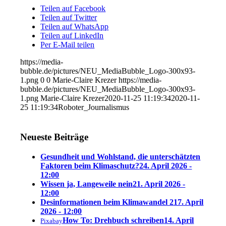
Teilen auf Facebook
Teilen auf Twitter
Teilen auf WhatsApp
Teilen auf LinkedIn
Per E-Mail teilen
https://media-
bubble.de/pictures/NEU_MediaBubble_Logo-300x93-
1.png
0
0
Marie-Claire Krezer
https://media-
bubble.de/pictures/NEU_MediaBubble_Logo-300x93-
1.png
Marie-Claire Krezer
2020-11-25 11:19:34
2020-11-
25 11:19:34
Roboter_Journalismus
Neueste Beiträge
Gesundheit und Wohlstand, die unterschätzten
Faktoren beim Klimaschutz?
24. April 2026 -
12:00
Wissen ja, Langeweile nein
21. April 2026 -
12:00
Desinformationen beim Klimawandel 2
17. April
2026 - 12:00
How To: Drehbuch schreiben
14. April
Pixabay