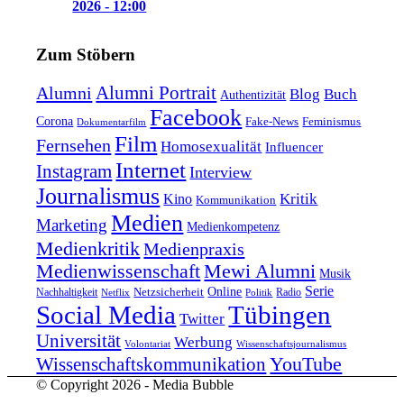
2026 - 12:00
Zum Stöbern
Alumni Portrait
Alumni
Blog
Buch
Authentizität
Facebook
Corona
Feminismus
Fake-News
Dokumentarfilm
Film
Fernsehen
Homosexualität
Influencer
Internet
Instagram
Interview
Journalismus
Kritik
Kino
Kommunikation
Medien
Marketing
Medienkompetenz
Medienkritik
Medienpraxis
Medienwissenschaft
Mewi Alumni
Musik
Serie
Online
Nachhaltigkeit
Netzsicherheit
Radio
Netflix
Politik
Tübingen
Social Media
Twitter
Universität
Werbung
Volontariat
Wissenschaftsjournalismus
YouTube
Wissenschaftskommunikation
© Copyright 2026 - Media Bubble