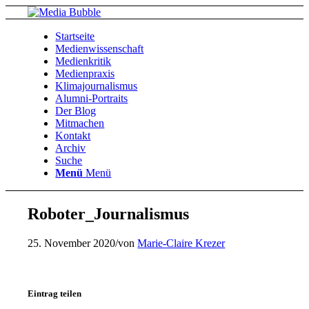
Startseite
Medienwissenschaft
Medienkritik
Medienpraxis
Klimajournalismus
Alumni-Portraits
Der Blog
Mitmachen
Kontakt
Archiv
Suche
Menü
Menü
Roboter_Journalismus
25. November 2020
/
von
Marie-Claire Krezer
Eintrag teilen