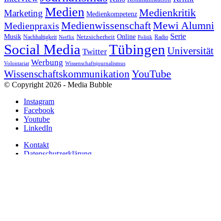
Medien
Medienkritik
Marketing
Medienkompetenz
Medienwissenschaft
Mewi Alumni
Medienpraxis
Serie
Online
Musik
Nachhaltigkeit
Netzsicherheit
Radio
Netflix
Politik
Tübingen
Social Media
Universität
Twitter
Werbung
Volontariat
Wissenschaftsjournalismus
YouTube
Wissenschaftskommunikation
© Copyright 2026 - Media Bubble
Instagram
Facebook
Youtube
LinkedIn
Kontakt
Datenschutzerklärung
Impressum
Bond. James Bond?
Trinity und Chewbacca Hand in Hand: Henry
Jenkins „Convergence Cultur...
Nach oben scrollen
Diese Website benutzt Cookies. Mit einem Klick auf den Button
"OK" bestätigst du, dass du damit einverstanden bist. Weitere