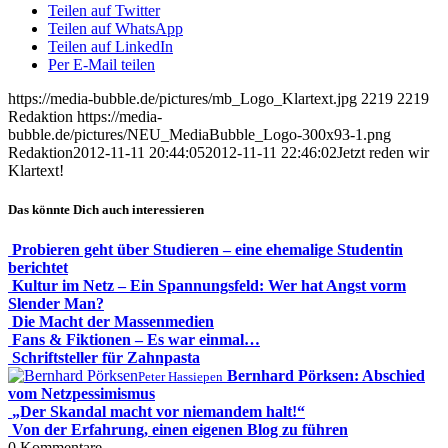
Teilen auf Twitter
Teilen auf WhatsApp
Teilen auf LinkedIn
Per E-Mail teilen
https://media-bubble.de/pictures/mb_Logo_Klartext.jpg
2219
2219
Redaktion
https://media-
bubble.de/pictures/NEU_MediaBubble_Logo-300x93-1.png
Redaktion
2012-11-11 20:44:05
2012-11-11 22:46:02
Jetzt reden wir
Klartext!
Das könnte Dich auch interessieren
Probieren geht über Studieren – eine ehemalige Studentin
berichtet
Kultur im Netz – Ein Spannungsfeld: Wer hat Angst vorm
Slender Man?
Die Macht der Massenmedien
Fans & Fiktionen – Es war einmal…
Schriftsteller für Zahnpasta
Bernhard Pörksen: Abschied
Peter Hassiepen
vom Netzpessimismus
„Der Skandal macht vor niemandem halt!“
Von der Erfahrung, einen eigenen Blog zu führen
0
Kommentare