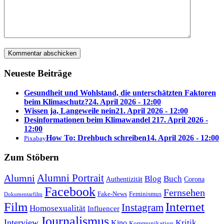
Neueste Beiträge
Gesundheit und Wohlstand, die unterschätzten Faktoren
beim Klimaschutz?
24. April 2026 - 12:00
Wissen ja, Langeweile nein
21. April 2026 - 12:00
Desinformationen beim Klimawandel 2
17. April 2026 -
12:00
How To: Drehbuch schreiben
14. April 2026 - 12:00
Pixabay
Zum Stöbern
Alumni Portrait
Alumni
Blog
Buch
Authentizität
Corona
Facebook
Fernsehen
Feminismus
Fake-News
Dokumentarfilm
Internet
Film
Instagram
Homosexualität
Influencer
Journalismus
Interview
Kritik
Kino
Kommunikation