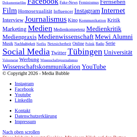
Facebook
Fernsehen
Feminismus
Fake-News
Dokumentarfilm
Internet
Film
Instagram
Homosexualität
Influencer
Journalismus
Interview
Kritik
Kino
Kommunikation
Medien
Medienkritik
Marketing
Medienkompetenz
Medienwissenschaft
Mewi Alumni
Medienpraxis
Serie
Online
Musik
Nachhaltigkeit
Netzsicherheit
Radio
Netflix
Politik
Tübingen
Social Media
Universität
Twitter
Werbung
Volontariat
Wissenschaftsjournalismus
YouTube
Wissenschaftskommunikation
© Copyright 2026 - Media Bubble
Instagram
Facebook
Youtube
LinkedIn
Kontakt
Datenschutzerklärung
Impressum
Nach oben scrollen