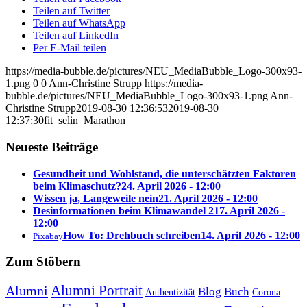
Teilen auf Twitter
Teilen auf WhatsApp
Teilen auf LinkedIn
Per E-Mail teilen
https://media-bubble.de/pictures/NEU_MediaBubble_Logo-300x93-
1.png
0
0
Ann-Christine Strupp
https://media-
bubble.de/pictures/NEU_MediaBubble_Logo-300x93-1.png
Ann-
Christine Strupp
2019-08-30 12:36:53
2019-08-30
12:37:30
fit_selin_Marathon
Neueste Beiträge
Gesundheit und Wohlstand, die unterschätzten Faktoren
beim Klimaschutz?
24. April 2026 - 12:00
Wissen ja, Langeweile nein
21. April 2026 - 12:00
Desinformationen beim Klimawandel 2
17. April 2026 -
12:00
How To: Drehbuch schreiben
14. April 2026 - 12:00
Pixabay
Zum Stöbern
Alumni Portrait
Alumni
Blog
Buch
Authentizität
Corona