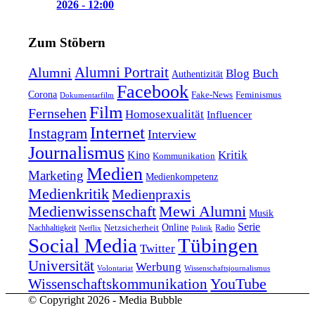
2026 - 12:00
Zum Stöbern
Alumni Portrait
Alumni
Blog
Buch
Authentizität
Facebook
Corona
Feminismus
Fake-News
Dokumentarfilm
Film
Fernsehen
Homosexualität
Influencer
Internet
Instagram
Interview
Journalismus
Kritik
Kino
Kommunikation
Medien
Marketing
Medienkompetenz
Medienkritik
Medienpraxis
Medienwissenschaft
Mewi Alumni
Musik
Serie
Online
Nachhaltigkeit
Netzsicherheit
Radio
Netflix
Politik
Tübingen
Social Media
Twitter
Universität
Werbung
Volontariat
Wissenschaftsjournalismus
YouTube
Wissenschaftskommunikation
© Copyright 2026 - Media Bubble