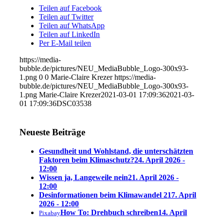
Teilen auf Facebook
Teilen auf Twitter
Teilen auf WhatsApp
Teilen auf LinkedIn
Per E-Mail teilen
https://media-
bubble.de/pictures/NEU_MediaBubble_Logo-300x93-
1.png
0
0
Marie-Claire Krezer
https://media-
bubble.de/pictures/NEU_MediaBubble_Logo-300x93-
1.png
Marie-Claire Krezer
2021-03-01 17:09:36
2021-03-
01 17:09:36
DSC03538
Neueste Beiträge
Gesundheit und Wohlstand, die unterschätzten
Faktoren beim Klimaschutz?
24. April 2026 -
12:00
Wissen ja, Langeweile nein
21. April 2026 -
12:00
Desinformationen beim Klimawandel 2
17. April
2026 - 12:00
How To: Drehbuch schreiben
14. April
Pixabay