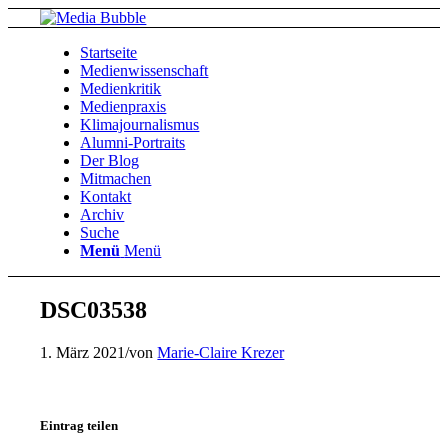
Startseite
Medienwissenschaft
Medienkritik
Medienpraxis
Klimajournalismus
Alumni-Portraits
Der Blog
Mitmachen
Kontakt
Archiv
Suche
Menü
Menü
DSC03538
1. März 2021
/
von
Marie-Claire Krezer
Eintrag teilen