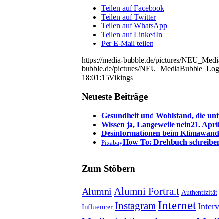
Teilen auf Facebook
Teilen auf Twitter
Teilen auf WhatsApp
Teilen auf LinkedIn
Per E-Mail teilen
https://media-bubble.de/pictures/NEU_Me
bubble.de/pictures/NEU_MediaBubble_Log
18:01:15
Vikings
Neueste Beiträge
Gesundheit und Wohlstand, die unt
Wissen ja, Langeweile nein
21. Apri
Desinformationen beim Klimawand
How To: Drehbuch schreibe
Pixabay
Zum Stöbern
Alumni Portrait
Alumni
Authentizität
Internet
Instagram
Inter
Influencer