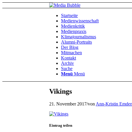
Startseite
Medienwissenschaft
Medienkritik
Medienpraxis
Klimajournalismus
Alumni-Portraits
Der Blog
Mitmachen
Kontakt
Archiv
Suche
Menü
Menü
Vikings
21. November 2017
/
von
Ann-Kristin Emde
Eintrag teilen