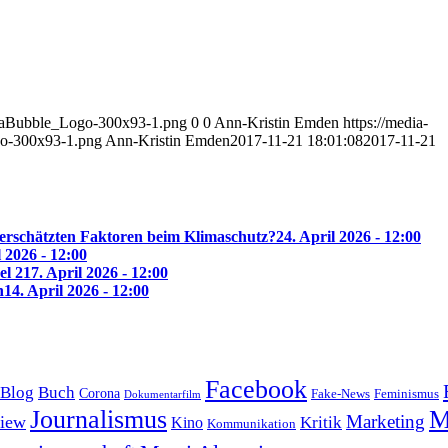
diaBubble_Logo-300x93-1.png
0
0
Ann-Kristin Emden
https://media-
o-300x93-1.png
Ann-Kristin Emden
2017-11-21 18:01:08
2017-11-21
erschätzten Faktoren beim Klimaschutz?
24. April 2026 - 12:00
l 2026 - 12:00
el 2
17. April 2026 - 12:00
n
14. April 2026 - 12:00
Facebook
Blog
Buch
Corona
Feminismus
Fake-News
Dokumentarfilm
Journalismus
M
Marketing
view
Kritik
Kino
Kommunikation