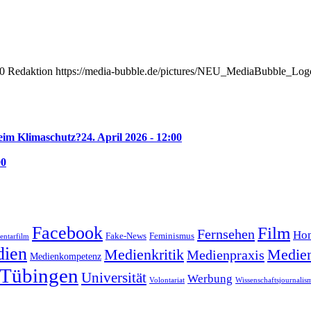
0
Redaktion
https://media-bubble.de/pictures/NEU_MediaBubble_Lo
beim Klimaschutz?
24. April 2026 - 12:00
00
Facebook
Film
Fernsehen
Hom
Feminismus
Fake-News
ntarfilm
ien
Medienkritik
Medien
Medienpraxis
Medienkompetenz
Tübingen
Universität
Werbung
Volontariat
Wissenschaftsjournalis