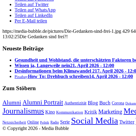
Teilen auf Twitter
Teilen auf WhatsApp
Teilen auf LinkedIn
Per E-Mail teilen
https://media-bubble.de/pictures/Die-Gedanken-sind-frei-1.jpg
429
64
13:02:25
Die Gedanken sind frei?!
Neueste Beiträge
Gesundheit und Wohlstand, die unterschätzten Faktoren 
Wissen ja, Langeweile nein
21. April 2026 - 12:00
Desinformationen beim Klimawandel 2
17. April 2026 - 12:
How To: Drehbuch schreiben
14. April 2026 - 12:00
Pixabay
Zum Stöbern
Alumni Portrait
Alumni
Blog
Buch
Authentizität
Corona
Dokume
Journalismus
Med
Marketing
Kritik
Kino
Kommunikation
Social Media
Twitter
Serie
Online
Netzsicherheit
Radio
Politik
© Copyright 2026 - Media Bubble