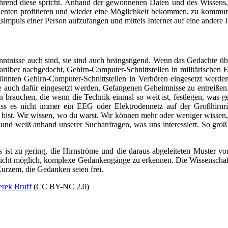
 während diese spricht. Anhand der gewonnenen Daten und des Wissens
enten profitieren und wieder eine Möglichkeit bekommen, zu kommunizi
mpuls einer Person aufzufangen und mittels Internet auf eine andere P
enntnisse auch sind, sie sind auch beängstigend. Wenn das Gedachte üb
rüber nachgedacht, Gehirn-Computer-Schnittstellen in militärischen E
ten Gehirn-Computer-Schnittstellen in Verhören eingesetzt werden,
sie auch dafür eingesetzt werden, Gefangenen Geheimnisse zu entreißen
brauchen, die wenn die Technik einmal so weit ist, festlegen, was g
 es nicht immer ein EEG oder Elektrodennetz auf der Großhirnrin
 bist. Wir wissen, wo du warst. Wir können mehr oder weniger wissen
n und weiß anhand unserer Suchanfragen, was uns interessiert. So gro
 ist zu gering, die Hirnströme und die daraus abgeleiteten Muster vo
 nicht möglich, komplexe Gedankengänge zu erkennen. Die Wissenschaft
urzem, die Gedanken seien frei.
erek Bruff
(CC BY-NC 2.0)