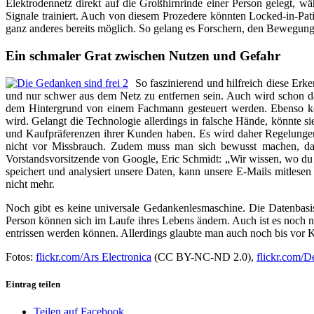
Elektrodennetz direkt auf die Großhirnrinde einer Person gelegt,
Signale trainiert. Auch von diesem Prozedere könnten Locked-in-Pati
ganz anderes bereits möglich. So gelang es Forschern, den Bewegungsi
Ein schmaler Grat zwischen Nutzen und Gefahr
So faszinierend und hilfreich diese Erk
und nur schwer aus dem Netz zu entfernen sein. Auch wird schon da
dem Hintergrund von einem Fachmann gesteuert werden. Ebenso könn
wird. Gelangt die Technologie allerdings in falsche Hände, könnte 
und Kaufpräferenzen ihrer Kunden haben. Es wird daher Regelungen 
nicht vor Missbrauch. Zudem muss man sich bewusst machen, dass
Vorstandsvorsitzende von Google, Eric Schmidt: „Wir wissen, wo du
speichert und analysiert unsere Daten, kann unsere E-Mails mitlese
nicht mehr.
Noch gibt es keine universale Gedankenlesmaschine. Die Datenbasis
Person können sich im Laufe ihres Lebens ändern. Auch ist es noch
entrissen werden können. Allerdings glaubte man auch noch bis vor K
Fotos:
flickr.com/Ars Electronica
(CC BY-NC-ND 2.0),
flickr.com/D
Eintrag teilen
Teilen auf Facebook