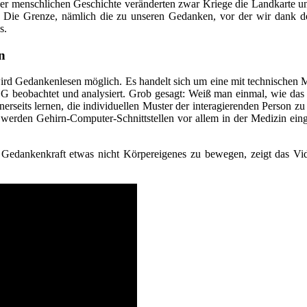
 der menschlichen Geschichte veränderten zwar Kriege die Landkarte u
Die Grenze, nämlich die zu unseren Gedanken, vor der wir dank der 
s.
n
ird Gedankenlesen möglich. Es handelt sich um eine mit technischen Mi
EG beobachtet und analysiert. Grob gesagt: Weiß man einmal, wie das
rseits lernen, die individuellen Muster der interagierenden Person z
her werden Gehirn-Computer-Schnittstellen vor allem in der Medizin ei
Gedankenkraft etwas nicht Körpereigenes zu bewegen, zeigt das Vid