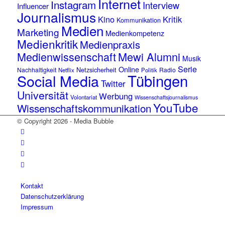
Internet
Instagram
Interview
Influencer
Journalismus
Kino
Kritik
Kommunikation
Medien
Marketing
Medienkompetenz
Medienkritik
Medienpraxis
Medienwissenschaft
Mewi Alumni
Musik
Serie
Online
Netzsicherheit
Nachhaltigkeit
Radio
Netflix
Politik
Tübingen
Social Media
Twitter
Universität
Werbung
Volontariat
Wissenschaftsjournalismus
YouTube
Wissenschaftskommunikation
© Copyright 2026 - Media Bubble
Kontakt
Datenschutzerklärung
Impressum