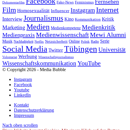
Facebook
Fernsehen
Feminismus
Fake-News
Dokumentarfilm
Internet
Film
Instagram
Homosexualität
Influencer
Journalismus
Interview
Kritik
Kino
Kommunikation
Medien
Medienkritik
Marketing
Medienkompetenz
Medienwissenschaft
Mewi Alumni
Medienpraxis
Serie
Online
Musik
Nachhaltigkeit
Netzsicherheit
Radio
Netflix
Politik
Tübingen
Social Media
Universität
Twitter
Werbung
Volontariat
Wissenschaftsjournalismus
YouTube
Wissenschaftskommunikation
© Copyright 2026 - Media Bubble
Instagram
Facebook
Youtube
LinkedIn
Kontakt
Datenschutzerklärung
Impressum
Nach oben scrollen