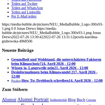
Teilen auf Twitter
Teilen auf WhatsApp
Teilen auf LinkedIn
Per E-Mail teilen
https://media-bubble.de/pictures/NEU_MediaBubble_Logo-300x93-
1.png
0
0
Jonas Drews
https://media-
bubble.de/pictures/NEU_MediaBubble_Logo-300x93-1.png
Jonas
Drews
2022-07-26 13:30:42
2022-07-26 13:31:12
pexels-karolina-
grabowska-4968506
Neueste Beiträge
Gesundheit und Wohlstand, die unterschätzten Faktoren
beim Klimaschutz?
24. April 2026 - 12:00
Wissen ja, Langeweile nein
21. April 2026 - 12:00
Desinformationen beim Klimawandel 2
17. April 2026 -
12:00
How To: Drehbuch schreiben
14. April 2026 - 12:00
Pixabay
Zum Stöbern
Alumni Portrait
Alumni
Blog
Buch
Authentizität
Corona