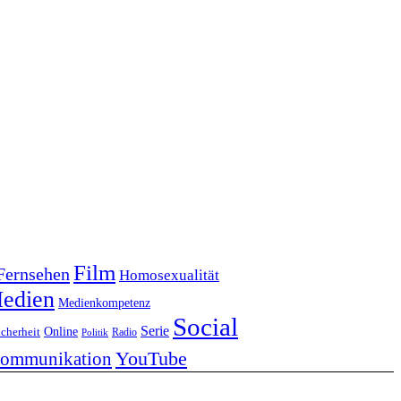
Film
Fernsehen
Homosexualität
edien
Medienkompetenz
Social
Serie
Online
icherheit
Radio
Politik
YouTube
kommunikation