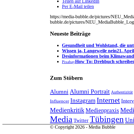
Teilen auf LinkedIn
Per E-Mail teilen
https://media-bubble.de/pictures/NEU_Me
bubble.de/pictures/NEU_MediaBubble_Log
Neueste Beiträge
Gesundheit und Wohlstand, die unt
Wissen ja, Langeweile nein
21. Apri
Desinformationen beim Klimawand
How To: Drehbuch schreibe
Pixabay
Zum Stöbern
Alumni Portrait
Alumni
Authentizität
Internet
Instagram
Inter
Influencer
Medienkritik
Medi
Medienpraxis
Tübingen
Media
Uni
Twitter
© Copyright 2026 - Media Bubble