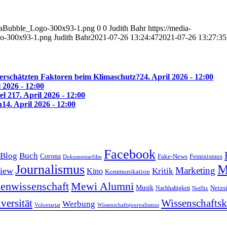
diaBubble_Logo-300x93-1.png
0
0
Judith Bahr
https://media-
o-300x93-1.png
Judith Bahr
2021-07-26 13:24:47
2021-07-26 13:27:35
erschätzten Faktoren beim Klimaschutz?
24. April 2026 - 12:00
l 2026 - 12:00
el 2
17. April 2026 - 12:00
n
14. April 2026 - 12:00
Facebook
Blog
Buch
Corona
Feminismus
Fake-News
Dokumentarfilm
Journalismus
M
Marketing
view
Kritik
Kino
Kommunikation
enwissenschaft
Mewi Alumni
Musik
Nachhaltigkeit
Netzs
Netflix
versität
Wissenschafts
Werbung
Volontariat
Wissenschaftsjournalismus