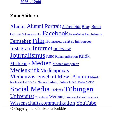
2026 - 12:00
Zum Stöbern
Alumni Portrait
Alumni
Blog
Buch
Authentizität
Facebook
Corona
Feminismus
Fake-News
Dokumentarfilm
Film
Fernsehen
Homosexualität
Influencer
Internet
Instagram
Interview
Journalismus
Kritik
Kino
Kommunikation
Medien
Marketing
Medienkompetenz
Medienkritik
Medienpraxis
Medienwissenschaft
Mewi Alumni
Musik
Serie
Online
Nachhaltigkeit
Netzsicherheit
Radio
Netflix
Politik
Tübingen
Social Media
Twitter
Universität
Werbung
Volontariat
Wissenschaftsjournalismus
YouTube
Wissenschaftskommunikation
© Copyright 2026 - Media Bubble