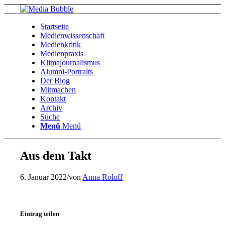
Startseite
Medienwissenschaft
Medienkritik
Medienpraxis
Klimajournalismus
Alumni-Portraits
Der Blog
Mitmachen
Kontakt
Archiv
Suche
Menü
Menü
Aus dem Takt
6. Januar 2022
/
von
Anna Roloff
Eintrag teilen