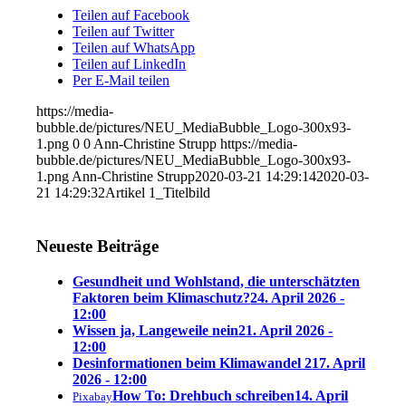
Teilen auf Facebook
Teilen auf Twitter
Teilen auf WhatsApp
Teilen auf LinkedIn
Per E-Mail teilen
https://media-
bubble.de/pictures/NEU_MediaBubble_Logo-300x93-
1.png
0
0
Ann-Christine Strupp
https://media-
bubble.de/pictures/NEU_MediaBubble_Logo-300x93-
1.png
Ann-Christine Strupp
2020-03-21 14:29:14
2020-03-
21 14:29:32
Artikel 1_Titelbild
Neueste Beiträge
Gesundheit und Wohlstand, die unterschätzten
Faktoren beim Klimaschutz?
24. April 2026 -
12:00
Wissen ja, Langeweile nein
21. April 2026 -
12:00
Desinformationen beim Klimawandel 2
17. April
2026 - 12:00
How To: Drehbuch schreiben
14. April
Pixabay