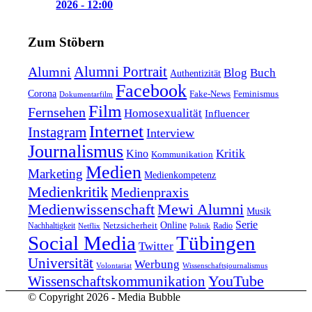
2026 - 12:00
Zum Stöbern
Alumni Portrait
Alumni
Blog
Buch
Authentizität
Facebook
Corona
Feminismus
Fake-News
Dokumentarfilm
Film
Fernsehen
Homosexualität
Influencer
Internet
Instagram
Interview
Journalismus
Kritik
Kino
Kommunikation
Medien
Marketing
Medienkompetenz
Medienkritik
Medienpraxis
Medienwissenschaft
Mewi Alumni
Musik
Serie
Online
Nachhaltigkeit
Netzsicherheit
Radio
Netflix
Politik
Tübingen
Social Media
Twitter
Universität
Werbung
Volontariat
Wissenschaftsjournalismus
YouTube
Wissenschaftskommunikation
© Copyright 2026 - Media Bubble