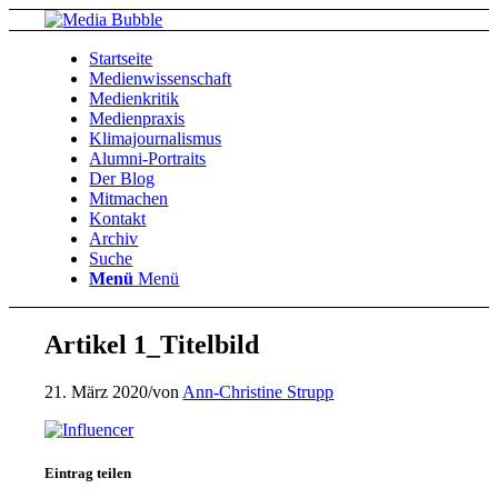
Startseite
Medienwissenschaft
Medienkritik
Medienpraxis
Klimajournalismus
Alumni-Portraits
Der Blog
Mitmachen
Kontakt
Archiv
Suche
Menü
Menü
Artikel 1_Titelbild
21. März 2020
/
von
Ann-Christine Strupp
Eintrag teilen