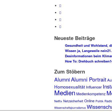
Neueste Beiträge
Gesundheit und Wohlstand, di
Wissen ja, Langeweile nein
21.
Desinformationen beim Klima
How To: Drehbuch schreiben
1
Zum Stöbern
Alumni Portrait
Alumni
Aut
Ins
Homosexualität
Influencer
Medien
Me
Medienkompetenz
Online
Netzsicherheit
Radi
Netflix
Politik
Wissensch
Wissenschaftsjournalismus