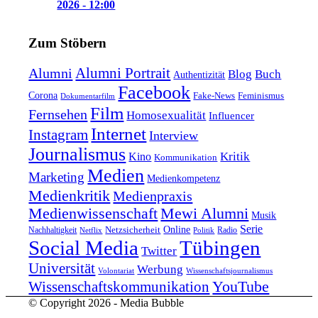
2026 - 12:00
Zum Stöbern
Alumni Portrait
Alumni
Blog
Buch
Authentizität
Facebook
Corona
Feminismus
Fake-News
Dokumentarfilm
Film
Fernsehen
Homosexualität
Influencer
Internet
Instagram
Interview
Journalismus
Kritik
Kino
Kommunikation
Medien
Marketing
Medienkompetenz
Medienkritik
Medienpraxis
Medienwissenschaft
Mewi Alumni
Musik
Serie
Online
Nachhaltigkeit
Netzsicherheit
Radio
Netflix
Politik
Tübingen
Social Media
Twitter
Universität
Werbung
Volontariat
Wissenschaftsjournalismus
YouTube
Wissenschaftskommunikation
© Copyright 2026 - Media Bubble