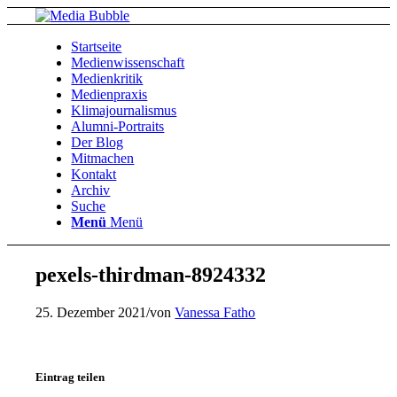
Startseite
Medienwissenschaft
Medienkritik
Medienpraxis
Klimajournalismus
Alumni-Portraits
Der Blog
Mitmachen
Kontakt
Archiv
Suche
Menü
Menü
pexels-thirdman-8924332
25. Dezember 2021
/
von
Vanessa Fatho
Eintrag teilen