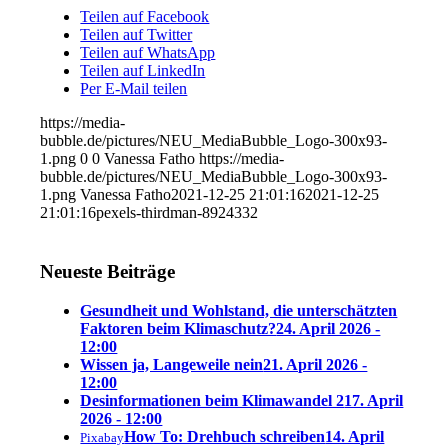
Teilen auf Facebook
Teilen auf Twitter
Teilen auf WhatsApp
Teilen auf LinkedIn
Per E-Mail teilen
https://media-
bubble.de/pictures/NEU_MediaBubble_Logo-300x93-
1.png
0
0
Vanessa Fatho
https://media-
bubble.de/pictures/NEU_MediaBubble_Logo-300x93-
1.png
Vanessa Fatho
2021-12-25 21:01:16
2021-12-25
21:01:16
pexels-thirdman-8924332
Neueste Beiträge
Gesundheit und Wohlstand, die unterschätzten
Faktoren beim Klimaschutz?
24. April 2026 -
12:00
Wissen ja, Langeweile nein
21. April 2026 -
12:00
Desinformationen beim Klimawandel 2
17. April
2026 - 12:00
How To: Drehbuch schreiben
14. April
Pixabay