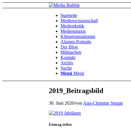
Startseite
Medienwissenschaft
Medienkritik
Medienpraxis
Klimajournalismus
Alumni-Portraits
Der Blog
Mitmachen
Kontakt
Archiv
Suche
Menü
Menü
2019_Beitragsbild
30. Juni 2020
/
von
Ann-Christine Strupp
Eintrag teilen