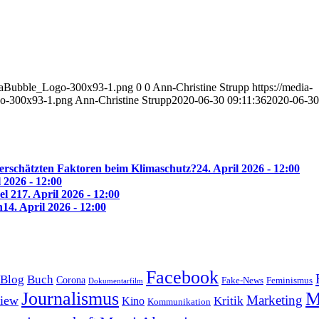
diaBubble_Logo-300x93-1.png
0
0
Ann-Christine Strupp
https://media-
o-300x93-1.png
Ann-Christine Strupp
2020-06-30 09:11:36
2020-06-30
erschätzten Faktoren beim Klimaschutz?
24. April 2026 - 12:00
l 2026 - 12:00
el 2
17. April 2026 - 12:00
n
14. April 2026 - 12:00
Facebook
Blog
Buch
Corona
Feminismus
Fake-News
Dokumentarfilm
Journalismus
M
Marketing
view
Kritik
Kino
Kommunikation