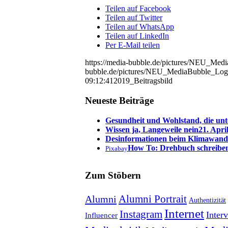
Teilen auf Facebook
Teilen auf Twitter
Teilen auf WhatsApp
Teilen auf LinkedIn
Per E-Mail teilen
https://media-bubble.de/pictures/NEU_Me
bubble.de/pictures/NEU_MediaBubble_Log
09:12:41
2019_Beitragsbild
Neueste Beiträge
Gesundheit und Wohlstand, die unt
Wissen ja, Langeweile nein
21. Apri
Desinformationen beim Klimawand
How To: Drehbuch schreibe
Pixabay
Zum Stöbern
Alumni Portrait
Alumni
Authentizität
Internet
Instagram
Inter
Influencer