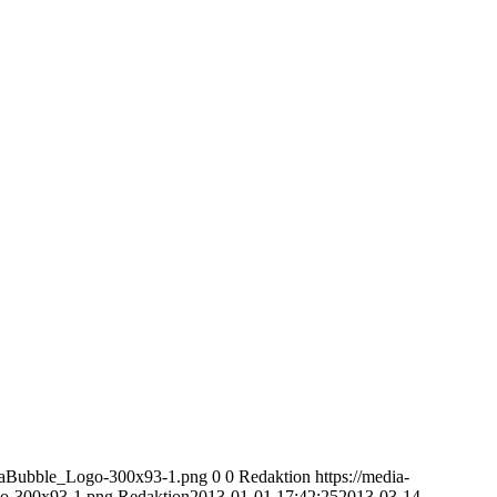
diaBubble_Logo-300x93-1.png
0
0
Redaktion
https://media-
o-300x93-1.png
Redaktion
2013-01-01 17:42:25
2013-03-14