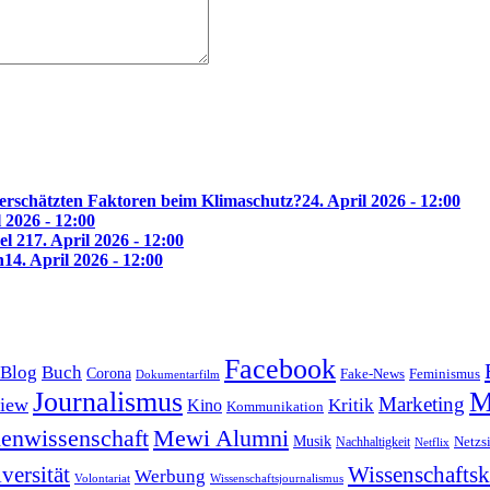
erschätzten Faktoren beim Klimaschutz?
24. April 2026 - 12:00
l 2026 - 12:00
el 2
17. April 2026 - 12:00
n
14. April 2026 - 12:00
Facebook
Blog
Buch
Corona
Feminismus
Fake-News
Dokumentarfilm
Journalismus
M
Marketing
view
Kritik
Kino
Kommunikation
enwissenschaft
Mewi Alumni
Musik
Nachhaltigkeit
Netzs
Netflix
versität
Wissenschafts
Werbung
Volontariat
Wissenschaftsjournalismus