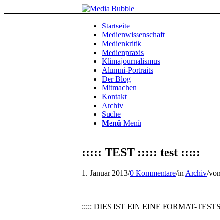
Startseite
Medienwissenschaft
Medienkritik
Medienpraxis
Klimajournalismus
Alumni-Portraits
Der Blog
Mitmachen
Kontakt
Archiv
Suche
Menü
Menü
::::: TEST ::::: test :::::
1. Januar 2013
/
0 Kommentare
/
in
Archiv
/
vo
::::: DIES IST EIN EINE FORMAT-TESTSE