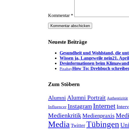
Kommentar
*
Neueste Beiträge
Gesundheit und Wohlstand, die unt
Wissen ja, Langeweile nein
21. Apri
Desinformationen beim Klimawand
How To: Drehbuch schreibe
Pixabay
Zum Stöbern
Alumni Portrait
Alumni
Authentizität
Internet
Instagram
Inter
Influencer
Medienkritik
Medi
Medienpraxis
Tübingen
Media
Uni
Twitter