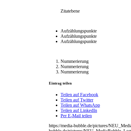
Zitatebene
Aufzählungspunkte
Aufzählungspunkte
Aufzählungspunkte
Nummerierung
Nummerierung
Nummerierung
Eintrag teilen
Teilen auf Facebook
Teilen auf Twitter
Teilen auf WhatsApp
Teilen auf LinkedIn
Per E-Mail teilen
https://media-bubble.de/pictures/NEU_Me
bubble.de/pictures/NEU_MediaBubble_Log