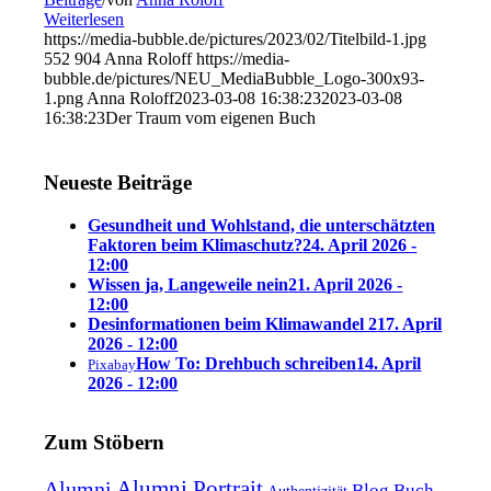
Weiterlesen
https://media-bubble.de/pictures/2023/02/Titelbild-1.jpg
552
904
Anna Roloff
https://media-
bubble.de/pictures/NEU_MediaBubble_Logo-300x93-
1.png
Anna Roloff
2023-03-08 16:38:23
2023-03-08
16:38:23
Der Traum vom eigenen Buch
Neueste Beiträge
Gesundheit und Wohlstand, die unterschätzten
Faktoren beim Klimaschutz?
24. April 2026 -
12:00
Wissen ja, Langeweile nein
21. April 2026 -
12:00
Desinformationen beim Klimawandel 2
17. April
2026 - 12:00
How To: Drehbuch schreiben
14. April
Pixabay
2026 - 12:00
Zum Stöbern
Alumni Portrait
Alumni
Blog
Buch