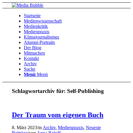
Startseite
Medienwissenschaft
Medienkritik
Medienpraxis
Klimajournalismus
Alumni-Portraits
Der Blog
Mitmachen
Kontakt
Archiv
Suche
Menü
Menü
Schlagwortarchiv für:
Self-Publishing
Der Traum vom eigenen Buch
8. März 2023
/
in
Archiv
,
Medienpraxis
,
Neueste
Beiträge
/
von
Anna Roloff