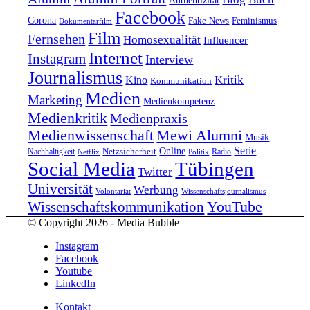
Authentizität
Facebook
Corona
Feminismus
Fake-News
Dokumentarfilm
Film
Fernsehen
Homosexualität
Influencer
Internet
Instagram
Interview
Journalismus
Kritik
Kino
Kommunikation
Medien
Marketing
Medienkompetenz
Medienkritik
Medienpraxis
Medienwissenschaft
Mewi Alumni
Musik
Serie
Online
Nachhaltigkeit
Netzsicherheit
Radio
Netflix
Politik
Tübingen
Social Media
Twitter
Universität
Werbung
Volontariat
Wissenschaftsjournalismus
YouTube
Wissenschaftskommunikation
© Copyright 2026 - Media Bubble
Instagram
Facebook
Youtube
LinkedIn
Kontakt