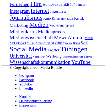
Film
Fernsehen
Homosexualität
Influencer
Internet
Instagram
Interview
Journalismus
Kritik
Kino
Kommunikation
Medien
Marketing
Medienkompetenz
Medienkritik
Medienpraxis
Medienwissenschaft
Mewi Alumni
Musik
Serie
Online
Nachhaltigkeit
Netzsicherheit
Radio
Netflix
Politik
Tübingen
Social Media
Twitter
Universität
Werbung
Volontariat
Wissenschaftsjournalismus
YouTube
Wissenschaftskommunikation
© Copyright 2026 - Media Bubble
Instagram
Facebook
Youtube
LinkedIn
Kontakt
Datenschutzerklärung
Impressum