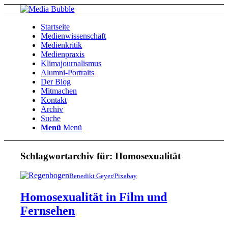
Startseite
Medienwissenschaft
Medienkritik
Medienpraxis
Klimajournalismus
Alumni-Portraits
Der Blog
Mitmachen
Kontakt
Archiv
Suche
Menü
Menü
Schlagwortarchiv für:
Homosexualität
Benedikt Geyer/Pixabay
Homosexualität in Film und
Fernsehen