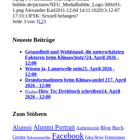
bubble.de/pictures/NEU_MediaBubble_Logo-300x93-
1.png
Alexander Karl
2011-12-04 14:11:16
2013-12-07
17:33:13
FSK: Sexuell befangen?
Seite 3 von 3
1
2
3
Neueste Beiträge
Gesundheit und Wohlstand, die unterschätzten
Faktoren beim Klimaschutz?
24. April 2026 -
12:00
Wissen ja, Langeweile nein
21. April 2026 -
12:00
Desinformationen beim Klimawandel 2
17. April
2026 - 12:00
How To: Drehbuch schreiben
14. April
Pixabay
2026 - 12:00
Zum Stöbern
Alumni Portrait
Alumni
Blog
Buch
Authentizität
Facebook
Corona
Feminismus
Fake-News
Dokumentarfilm