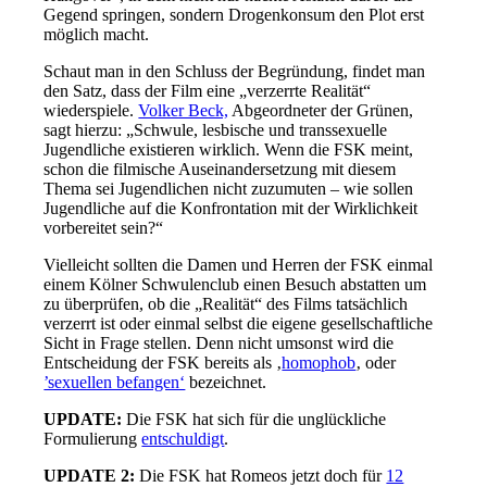
Gegend springen, sondern Drogenkonsum den Plot erst
möglich macht.
Schaut man in den Schluss der Begründung, findet man
den Satz, dass der Film eine „verzerrte Realität“
wiederspiele.
Volker Beck,
Abgeordneter der Grünen,
sagt hierzu: „Schwule, lesbische und transsexuelle
Jugendliche existieren wirklich. Wenn die FSK meint,
schon die filmische Auseinandersetzung mit diesem
Thema sei Jugendlichen nicht zuzumuten – wie sollen
Jugendliche auf die Konfrontation mit der Wirklichkeit
vorbereitet sein?“
Vielleicht sollten die Damen und Herren der FSK einmal
einem Kölner Schwulenclub einen Besuch abstatten um
zu überprüfen, ob die „Realität“ des Films tatsächlich
verzerrt ist oder einmal selbst die eigene gesellschaftliche
Sicht in Frage stellen. Denn nicht umsonst wird die
Entscheidung der FSK bereits als ‚
homophob
‚ oder
’sexuellen befangen‘
bezeichnet.
UPDATE:
Die FSK hat sich für die unglückliche
Formulierung
entschuldigt
.
UPDATE 2:
Die FSK hat Romeos jetzt doch für
12