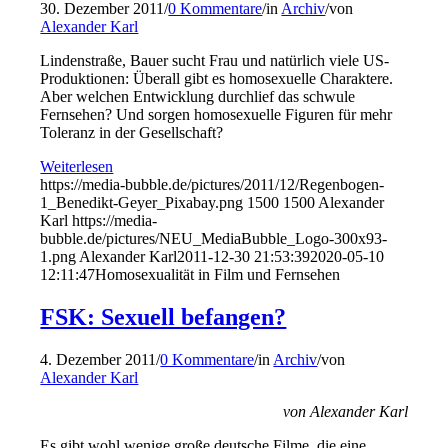
30. Dezember 2011
/
0 Kommentare
/
in
Archiv
/
von
Alexander Karl
Lindenstraße, Bauer sucht Frau und natürlich viele US-
Produktionen: Überall gibt es homosexuelle Charaktere.
Aber welchen Entwicklung durchlief das schwule
Fernsehen? Und sorgen homosexuelle Figuren für mehr
Toleranz in der Gesellschaft?
Weiterlesen
https://media-bubble.de/pictures/2011/12/Regenbogen-
1_Benedikt-Geyer_Pixabay.png
1500
1500
Alexander
Karl
https://media-
bubble.de/pictures/NEU_MediaBubble_Logo-300x93-
1.png
Alexander Karl
2011-12-30 21:53:39
2020-05-10
12:11:47
Homosexualität in Film und Fernsehen
FSK: Sexuell befangen?
4. Dezember 2011
/
0 Kommentare
/
in
Archiv
/
von
Alexander Karl
von Alexander Karl
Es gibt wohl wenige große deutsche Filme, die eine