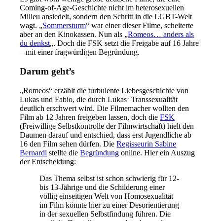
Coming-of-Age-Geschichte nicht im heterosexuellen
Milleu ansiedelt, sondern den Schritt in die LGBT-Welt
wagt. „
Sommersturm
“ war einer dieser Filme, scheiterte
aber an den Kinokassen. Nun als „
Romeos… anders als
du denkst
„. Doch die FSK setzt die Freigabe auf 16 Jahre
– mit einer fragwürdigen Begründung.
Darum geht’s
„Romeos“ erzählt die turbulente Liebesgeschichte von
Lukas und Fabio, die durch Lukas‘ Transsexualität
deutlich erschwert wird. Die Filmemacher wollten den
Film ab 12 Jahren freigeben lassen, doch die
FSK
(Freiwillige Selbstkontrolle der Filmwirtschaft) hielt den
Daumen darauf und entschied, dass erst Jugendliche ab
16 den Film sehen dürfen. Die
Regisseurin Sabine
Bernardi
stellte die
Begründung
online. Hier ein Auszug
der Entscheidung:
Das Thema selbst ist schon schwierig für 12-
bis 13-Jährige und die Schilderung einer
völlig einseitigen Welt von Homosexualität
im Film könnte hier zu einer Desorientierung
in der sexuellen Selbstfindung führen. Die