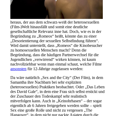
heraus, der aus dem schwarz-weiß der heterosexuellen
(Film-)Welt hinausfällt und somit eine deutliche
gesellschaftli
che Relevanz inne hat. Doch, wie
es in der
Begründung zu „Romeos“ heißt, könnte das zu einer
„Desorientierung der sexuellen Selbstfindung führen“.
Wird damit unterstellt, dass „Romeos“ die Kinobesucher
zu homosexuellen Menschen macht? Denn die
Begründung, dass die häufigen Partnerwechsel für die
Jugendlichen „verwirrend“ wirken können, ist kaum
nachvollziehbar wenn man einmal schaut, welche Filme
ansonsten
für 12-Jährige zugelassen werden:
Da wäre natürlich „Sex and the City“ (Der Film), in dem
Samantha ihre Nachbarn bei sehr expliziten
(heterosexuellen) Praktiken beobachtet. Oder „Das Leben
des David Gale“, in dem eine Frau sich selbst erstickt und
der Zuschauer den Todeskampf sehr realistisch
mitverfolgen kann. Auch in „Keinohrhasen“ – der sogar
eigentlich ab 6 Jahren freigegeben werden sollte – spielt
Sex eine große Rolle und nicht zu vergessen „The
Hangover“, in dem nicht nur nackte Asiaten durch die