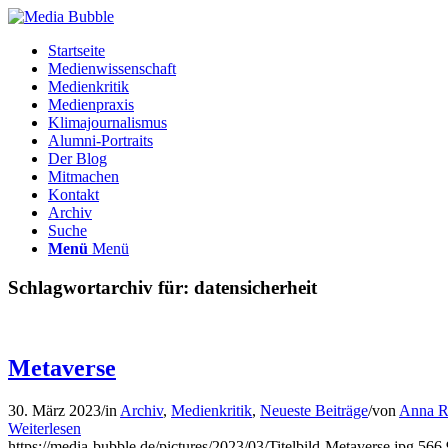
Startseite
Medienwissenschaft
Medienkritik
Medienpraxis
Klimajournalismus
Alumni-Portraits
Der Blog
Mitmachen
Kontakt
Archiv
Suche
Menü
Menü
Schlagwortarchiv für:
datensicherheit
Metaverse
30. März 2023
/
in
Archiv
,
Medienkritik
,
Neueste Beiträge
/
von
Anna R
Weiterlesen
https://media-bubble.de/pictures/2023/03/Titelbild-Metaverse.jpg
566