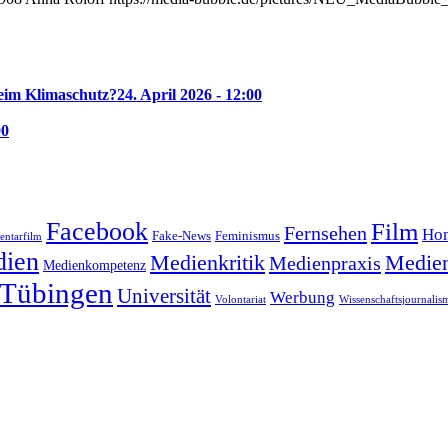
beim Klimaschutz?
24. April 2026 - 12:00
00
Facebook
Film
Fernsehen
Hom
Feminismus
Fake-News
ntarfilm
ien
Medienkritik
Medien
Medienpraxis
Medienkompetenz
Tübingen
Universität
Werbung
Volontariat
Wissenschaftsjournalis