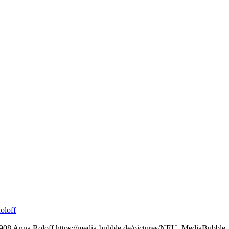
oloff
908
Anna Roloff
https://media-bubble.de/pictures/NEU_MediaBubbl