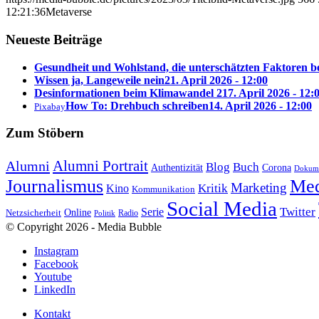
12:21:36
Metaverse
Neueste Beiträge
Gesundheit und Wohlstand, die unterschätzten Faktoren 
Wissen ja, Langeweile nein
21. April 2026 - 12:00
Desinformationen beim Klimawandel 2
17. April 2026 - 12:
How To: Drehbuch schreiben
14. April 2026 - 12:00
Pixabay
Zum Stöbern
Alumni Portrait
Alumni
Blog
Buch
Authentizität
Corona
Dokume
Journalismus
Med
Marketing
Kritik
Kino
Kommunikation
Social Media
Twitter
Serie
Online
Netzsicherheit
Radio
Politik
© Copyright 2026 - Media Bubble
Instagram
Facebook
Youtube
LinkedIn
Kontakt