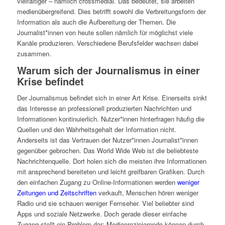
vielfältiger – nämlich crossmedial. Das bedeutet, sie arbeiten
medienübergreifend. Dies betrifft sowohl die Verbreitungsform der
Information als auch die Aufbereitung der Themen. Die
Journalist*innen von heute sollen nämlich für möglichst viele
Kanäle produzieren. Verschiedene Berufsfelder wachsen dabei
zusammen.
Warum sich der Journalismus in einer
Krise befindet
Der Journalismus befindet sich in einer Art Krise. Einerseits sinkt
das Interesse an professionell produzierten Nachrichten und
Informationen kontinuierlich. Nutzer*innen hinterfragen häufig die
Quellen und den Wahrheitsgehalt der Information nicht.
Anderseits ist das Vertrauen der Nutzer*innen Journalist*innen
gegenüber gebrochen. Das World Wide Web ist die beliebteste
Nachrichtenquelle. Dort holen sich die meisten ihre Informationen
mit ansprechend bereiteten und leicht greifbaren Grafiken. Durch
den einfachen Zugang zu Online-Informationen werden
weniger
Zeitungen und Zeitschriften
verkauft, Menschen hören weniger
Radio und sie schauen weniger Fernseher. Viel beliebter sind
Apps und soziale Netzwerke. Doch gerade dieser einfache
Zugang stellt ein Problem dar: Medienrezipierende können durch