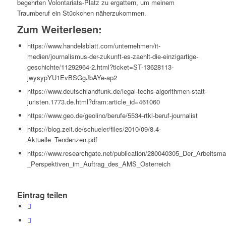
begehrten Volontariats-Platz zu ergattern, um meinem
Traumberuf ein Stückchen näherzukommen.
Zum Weiterlesen:
https://www.handelsblatt.com/unternehmen/it-
medien/journalismus-der-zukunft-es-zaehlt-die-einzigartige-
geschichte/11292964-2.html?ticket=ST-13628113-
jwysypYU1EvBSGgJbAYe-ap2
https://www.deutschlandfunk.de/legal-techs-algorithmen-statt-
juristen.1773.de.html?dram:article_id=461060
https://www.geo.de/geolino/berufe/5534-rtkl-beruf-journalist
https://blog.zeit.de/schueler/files/2010/09/8.4-
Aktuelle_Tendenzen.pdf
https://www.researchgate.net/publication/280040305_Der_Arbeitsma
_Perspektiven_im_Auftrag_des_AMS_Osterreich
Eintrag teilen