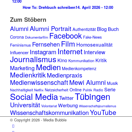
12:00
How To: Drehbuch schreiben
14. April 2026 - 12:00
Zum Stöbern
Alumni Portrait
Alumni
Blog
Buch
Authentizität
Facebook
Corona
Fake-News
Dokumentarfilm
Film
Fernsehen
Homosexualität
Feminismus
Internet
Instagram
Interview
Influencer
Journalismus
Kino
Kritik
Kommunikation
Medien
Marketing
Medienkompetenz
Medienkritik
Medienpraxis
Medienwissenschaft
Mewi Alumni
Musik
Serie
Online
Netzsicherheit
Nachhaltigkeit
Radio
Netflix
Politik
Tübingen
Social Media
Twitter
Universität
Werbung
Volontariat
Wissenschaftsjournalismus
YouTube
Wissenschaftskommunikation
© Copyright 2026 - Media Bubble