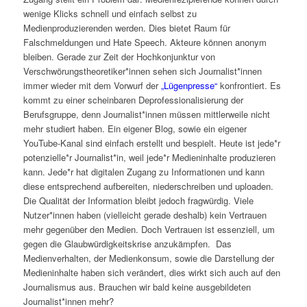
wenige Klicks schnell und einfach selbst zu
Medienproduzierenden werden. Dies bietet Raum für
Falschmeldungen und Hate Speech. Akteure können anonym
bleiben. Gerade zur Zeit der Hochkonjunktur von
Verschwörungstheoretiker*innen sehen sich Journalist*innen
immer wieder mit dem Vorwurf der
„Lügenpresse“
konfrontiert. Es
kommt zu einer scheinbaren Deprofessionalisierung der
Berufsgruppe, denn Journalist*innen müssen mittlerweile nicht
mehr studiert haben. Ein eigener Blog, sowie ein eigener
YouTube-Kanal sind einfach erstellt und bespielt. Heute ist jede*r
potenzielle*r Journalist*in, weil jede*r Medieninhalte produzieren
kann. Jede*r hat digitalen Zugang zu Informationen und kann
diese entsprechend aufbereiten, niederschreiben und uploaden.
Die Qualität der Information bleibt jedoch fragwürdig. Viele
Nutzer*innen haben (vielleicht gerade deshalb) kein Vertrauen
mehr gegenüber den Medien. Doch Vertrauen ist essenziell, um
gegen die Glaubwürdigkeitskrise anzukämpfen. Das
Medienverhalten, der Medienkonsum, sowie die Darstellung der
Medieninhalte haben sich verändert, dies wirkt sich auch auf den
Journalismus aus. Brauchen wir bald keine ausgebildeten
Journalist*innen mehr?